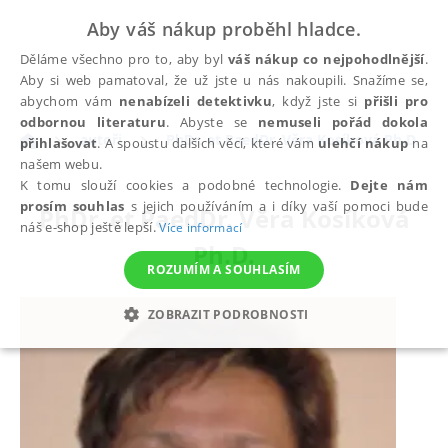
Aby váš nákup proběhl hladce.
Děláme všechno pro to, aby byl
váš nákup co nejpohodlnější
.
Aby si web pamatoval, že už jste u nás nakoupili. Snažíme se,
abychom vám
nenabízeli detektivku
, když jste si
přišli pro
odbornou literaturu
. Abyste se
nemuseli pořád dokola
autoři
PhDr. et PaedDr. Věra Kosíková Ph.D.
přihlašovat
. A spoustu dalších věcí, které vám
ulehčí nákup
na
našem webu.
K tomu slouží cookies a podobné technologie.
Dejte nám
prosím souhlas
s jejich používáním a i díky vaší pomoci bude
PhDr. et PaedDr. Věra Kosíková
náš e-shop ještě lepší.
Více informací
Ph.D.
ROZUMÍM A SOUHLASÍM
ZOBRAZIT PODROBNOSTI
NEZBYTNÉ
ANALYTICKÉ
MARKETINGOVÉ
FUNKČNÍ
NEZAŘAZENÉ SOUBORY