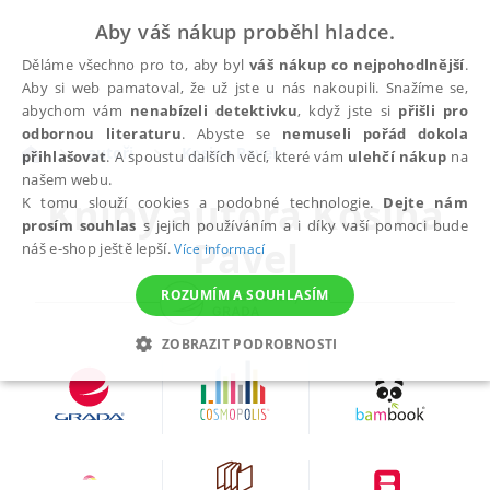
Aby váš nákup proběhl hladce.
Děláme všechno pro to, aby byl
váš nákup co nejpohodlnější
.
Aby si web pamatoval, že už jste u nás nakoupili. Snažíme se,
abychom vám
nenabízeli detektivku
, když jste si
přišli pro
odbornou literaturu
. Abyste se
nemuseli pořád dokola
autoři
Kosina Pavel
přihlašovat
. A spoustu dalších věcí, které vám
ulehčí nákup
na
našem webu.
Knihy autora
Kosina
K tomu slouží cookies a podobné technologie.
Dejte nám
prosím souhlas
s jejich používáním a i díky vaší pomoci bude
Pavel
náš e-shop ještě lepší.
Více informací
ROZUMÍM A SOUHLASÍM
ZOBRAZIT PODROBNOSTI
NEZBYTNÉ
ANALYTICKÉ
MARKETINGOVÉ
FUNKČNÍ
NEZAŘAZENÉ SOUBORY