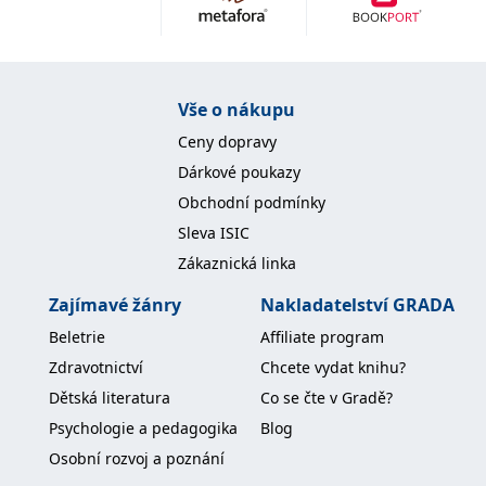
Nezbytné
Analytické
Marketingové
Funkční
Nezařazené soubory
Nezbytně nutné soubory cookie umožňují základní funkce webových
Vše o nákupu
stránek, jako je přihlášení uživatele a správa účtu. Webové stránky nelze
bez nezbytně nutných souborů cookie správně používat.
Ceny dopravy
Provider /
Dárkové poukazy
Název
Vyprší
Popis
Doména
Obchodní podmínky
CookieScriptConsent
1 měsíc
Tento soubor
CookieScript
Sleva ISIC
cookie
www.grada.cz
používá
Zákaznická linka
služba
Cookie-
Script.com k
Zajímavé žánry
Nakladatelství GRADA
zapamatování
předvoleb
Beletrie
Affiliate program
souhlasu se
soubory
Zdravotnictví
Chcete vydat knihu?
cookie
návštěvníků.
Dětská literatura
Co se čte v Gradě?
Je nutné, aby
banner
Psychologie a pedagogika
Blog
cookie
Cookie-
Osobní rozvoj a poznání
Script.com
fungoval