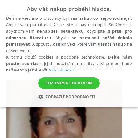
Aby váš nákup proběhl hladce.
Děláme všechno pro to, aby byl
váš nákup co nejpohodlnější
.
Aby si web pamatoval, že už jste u nás nakoupili. Snažíme se,
abychom vám
nenabízeli detektivku
, když jste si
přišli pro
odbornou literaturu
. Abyste se
nemuseli pořád dokola
autoři
PaedDr. Soňa Koťátková Ph.D.
přihlašovat
. A spoustu dalších věcí, které vám
ulehčí nákup
na
našem webu.
K tomu slouží cookies a podobné technologie.
Dejte nám
prosím souhlas
s jejich používáním a i díky vaší pomoci bude
PaedDr. Soňa Koťátková Ph.D.
náš e-shop ještě lepší.
Více informací
ROZUMÍM A SOUHLASÍM
ZOBRAZIT PODROBNOSTI
NEZBYTNÉ
ANALYTICKÉ
MARKETINGOVÉ
FUNKČNÍ
NEZAŘAZENÉ SOUBORY