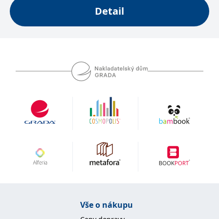
se měly zobrazovat a
Detail
které by mohly být
relevantní pro
koncového uživatele,
který si prohlíží web.
MUID
1 rok
Tento soubor cookie je v
Microsoft
Microsoftu široce
Corporation
používán jako jedinečný
.clarity.ms
identifikátor uživatele.
Lze jej nastavit pomocí
vložených skriptů
Microsoft. Široce se věří,
že se synchronizuje s
mnoha různými
doménami společnosti
Microsoft, což umožňuje
sledování uživatelů.
sid
.seznam.cz
1 měsíc
Toto je velmi běžný
název souboru cookie,
ale pokud je nalezen
jako soubor cookie
relace, bude
pravděpodobně použit
jako pro správu stavu
relace.
_gcl_au
3 měsíce
Tento soubor cookie
Google LLC
Vše o nákupu
nastavuje společnost
.grada.cz
Doubleclick a provádí
informace o tom, jak