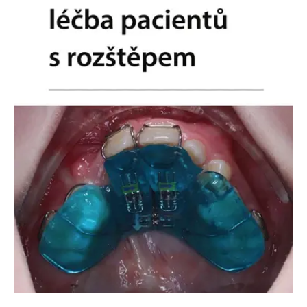
Nezbytné
Analytické
Marketingové
Funkční
Nezařazené soubory
Nezbytně nutné soubory cookie umožňují základní funkce webových
stránek, jako je přihlášení uživatele a správa účtu. Webové stránky nelze
bez nezbytně nutných souborů cookie správně používat.
Provider /
Název
Vyprší
Popis
Doména
CookieScriptConsent
1 měsíc
Tento soubor
CookieScript
cookie
www.grada.cz
používá
služba
Cookie-
Script.com k
zapamatování
předvoleb
souhlasu se
soubory
cookie
návštěvníků.
Je nutné, aby
banner
cookie
Cookie-
Script.com
fungoval