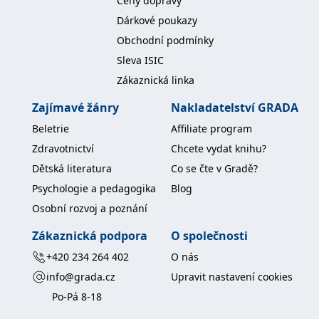
Ceny dopravy
koncový uživatel používá
webové stránky a
Dárkové poukazy
jakoukoli reklamu,
kterou koncový uživatel
Obchodní podmínky
mohl vidět před
návštěvou uvedeného
Sleva ISIC
webu.
Zákaznická linka
MR
7 dní
Toto je soubor cookie
Microsoft
první strany společnosti
Corporation
Zajímavé žánry
Nakladatelství GRADA
Microsoft MSN, který
.c.bing.com
používáme k měření
Beletrie
Affiliate program
používání webu pro
interní analýzu.
Zdravotnictví
Chcete vydat knihu?
_uetvid
1 rok
Toto je soubor cookie
Microsoft
Dětská literatura
Co se čte v Gradě?
využívaný společností
Corporation
Microsoft Bing Ads a je
.grada.cz
Psychologie a pedagogika
Blog
sledovacím souborem
cookie. Umožňuje nám
Osobní rozvoj a poznání
komunikovat s
uživatelem, který již dříve
navštívil náš web.
Zákaznická podpora
O společnosti
test_cookie
15 minut
Tento soubor cookie
Google LLC
+420 234 264 402
O nás
nastavuje společnost
.doubleclick.net
DoubleClick (kterou
info@grada.cz
Upravit nastavení cookies
vlastní společnost
Google), aby zjistila, zda
Po-Pá 8-18
prohlížeč návštěvníka
webu podporuje
soubory cookie.