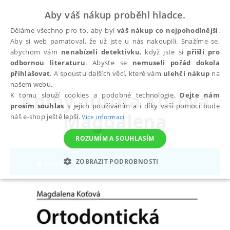
Aby váš nákup proběhl hladce.
Děláme všechno pro to, aby byl
váš nákup co nejpohodlnější
.
Aby si web pamatoval, že už jste u nás nakoupili. Snažíme se,
abychom vám
nenabízeli detektivku
, když jste si
přišli pro
odbornou literaturu
. Abyste se
nemuseli pořád dokola
autoři
Koťová Magdalena
přihlašovat
. A spoustu dalších věcí, které vám
ulehčí nákup
na
našem webu.
Knihy autora
Koťová
K tomu slouží cookies a podobné technologie.
Dejte nám
prosím souhlas
s jejich používáním a i díky vaší pomoci bude
Magdalena
náš e-shop ještě lepší.
Více informací
ROZUMÍM A SOUHLASÍM
ZOBRAZIT PODROBNOSTI
NEZBYTNÉ
ANALYTICKÉ
MARKETINGOVÉ
FUNKČNÍ
NEZAŘAZENÉ SOUBORY