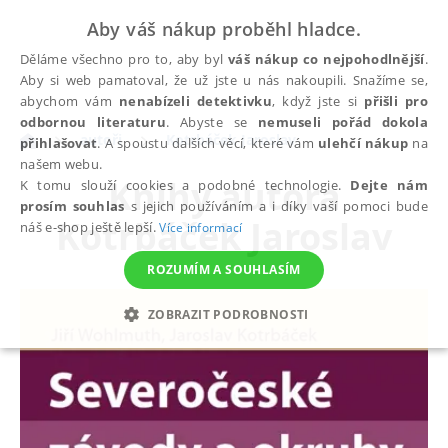
Aby váš nákup proběhl hladce.
Děláme všechno pro to, aby byl
váš nákup co nejpohodlnější
.
Aby si web pamatoval, že už jste u nás nakoupili. Snažíme se,
abychom vám
nenabízeli detektivku
, když jste si
přišli pro
odbornou literaturu
. Abyste se
nemuseli pořád dokola
autoři
Kotrbáček Jaroslav
přihlašovat
. A spoustu dalších věcí, které vám
ulehčí nákup
na
našem webu.
Knihy autora
K tomu slouží cookies a podobné technologie.
Dejte nám
prosím souhlas
s jejich používáním a i díky vaší pomoci bude
Kotrbáček Jaroslav
náš e-shop ještě lepší.
Více informací
ROZUMÍM A SOUHLASÍM
ZOBRAZIT PODROBNOSTI
NEZBYTNÉ
ANALYTICKÉ
MARKETINGOVÉ
FUNKČNÍ
NEZAŘAZENÉ SOUBORY