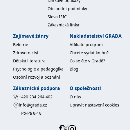
Dárkové poukazy
koncový uživatel používá
webové stránky a
Obchodní podmínky
jakoukoli reklamu,
kterou koncový uživatel
Sleva ISIC
mohl vidět před
návštěvou uvedeného
Zákaznická linka
webu.
Zajímavé žánry
Nakladatelství GRADA
MR
7 dní
Toto je soubor cookie
Microsoft
první strany společnosti
Corporation
Microsoft MSN, který
Beletrie
Affiliate program
.c.bing.com
používáme k měření
používání webu pro
Zdravotnictví
Chcete vydat knihu?
interní analýzu.
Dětská literatura
Co se čte v Gradě?
_uetvid
1 rok
Toto je soubor cookie
Microsoft
Psychologie a pedagogika
Blog
využívaný společností
Corporation
Microsoft Bing Ads a je
.grada.cz
Osobní rozvoj a poznání
sledovacím souborem
cookie. Umožňuje nám
komunikovat s
Zákaznická podpora
O společnosti
uživatelem, který již dříve
navštívil náš web.
+420 234 264 402
O nás
test_cookie
15 minut
Tento soubor cookie
Google LLC
info@grada.cz
Upravit nastavení cookies
nastavuje společnost
.doubleclick.net
DoubleClick (kterou
Po-Pá 8-18
vlastní společnost
Google), aby zjistila, zda
prohlížeč návštěvníka
webu podporuje
soubory cookie.