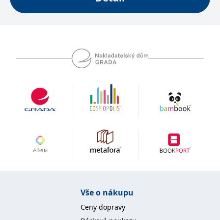
se měly zobrazovat a
které by mohly být
relevantní pro
koncového uživatele,
který si prohlíží web.
MUID
1 rok
Tento soubor cookie je v
Microsoft
Microsoftu široce
Corporation
používán jako jedinečný
.clarity.ms
identifikátor uživatele.
Lze jej nastavit pomocí
vložených skriptů
Microsoft. Široce se věří,
že se synchronizuje s
mnoha různými
doménami společnosti
Microsoft, což umožňuje
sledování uživatelů.
sid
.seznam.cz
1 měsíc
Toto je velmi běžný
název souboru cookie,
ale pokud je nalezen
jako soubor cookie
relace, bude
pravděpodobně použit
jako pro správu stavu
relace.
Vše o nákupu
_gcl_au
3 měsíce
Tento soubor cookie
Google LLC
nastavuje společnost
.grada.cz
Ceny dopravy
Doubleclick a provádí
informace o tom, jak