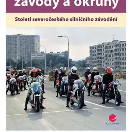
Nezbytné
Analytické
Marketingové
Funkční
Nezařazené soubory
Nezbytně nutné soubory cookie umožňují základní funkce webových
stránek, jako je přihlášení uživatele a správa účtu. Webové stránky nelze
bez nezbytně nutných souborů cookie správně používat.
Provider /
Název
Vyprší
Popis
Doména
CookieScriptConsent
1 měsíc
Tento soubor
CookieScript
cookie
www.grada.cz
používá
služba
Cookie-
Script.com k
zapamatování
předvoleb
souhlasu se
soubory
cookie
návštěvníků.
Je nutné, aby
banner
cookie
Cookie-
Script.com
fungoval