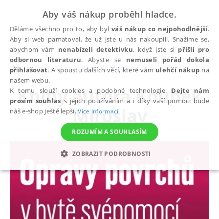
Aby váš nákup proběhl hladce.
Děláme všechno pro to, aby byl
váš nákup co nejpohodlnější
.
Aby si web pamatoval, že už jste u nás nakoupili. Snažíme se,
abychom vám
nenabízeli detektivku
, když jste si
přišli pro
odbornou literaturu
. Abyste se
nemuseli pořád dokola
autoři
Koubek Miroslav
přihlašovat
. A spoustu dalších věcí, které vám
ulehčí nákup
na
našem webu.
Knihy autora
Koubek
K tomu slouží cookies a podobné technologie.
Dejte nám
prosím souhlas
s jejich používáním a i díky vaší pomoci bude
Miroslav
náš e-shop ještě lepší.
Více informací
ROZUMÍM A SOUHLASÍM
ZOBRAZIT PODROBNOSTI
NEZBYTNÉ
ANALYTICKÉ
MARKETINGOVÉ
FUNKČNÍ
NEZAŘAZENÉ SOUBORY