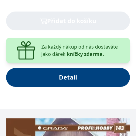
__cf_bm
30 minut
Tento soubor
Cloudflare Inc.
cookie se
.heureka.cz
používá k
rozlišení mezi
Přidat do košíku
lidmi a
roboty. To je
pro web
přínosné, aby
bylo možné
podávat
platné zprávy
Za každý nákup od nás dostaváte
o používání
jako dárek
knížky zdarma.
jejich
webových
stránek.
CookieConsent
1 rok
Tento soubor
Cybot A/S
cookie ukládá
www.bambook.cz
Detail
stav souhlasu
uživatele se
soubory
cookie pro
aktuální
doménu.
G_ENABLED_IDPS
1 rok 1
Slouží k
Google LLC
měsíc
přihlášení
.www.grada.cz
pomocí
Google
ASP.NET_SessionId
Zavřením
Tento soubor
Microsoft
prohlížeče
cookie
Corporation