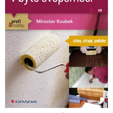
Nezbytné
Analytické
Marketingové
Funkční
Nezařazené soubory
Nezbytně nutné soubory cookie umožňují základní funkce webových
stránek, jako je přihlášení uživatele a správa účtu. Webové stránky nelze
bez nezbytně nutných souborů cookie správně používat.
Provider /
Název
Vyprší
Popis
Doména
CookieScriptConsent
1 měsíc
Tento soubor
CookieScript
cookie
www.grada.cz
používá
služba
Cookie-
Script.com k
zapamatování
předvoleb
souhlasu se
soubory
cookie
návštěvníků.
Je nutné, aby
banner
cookie
Cookie-
Script.com
fungoval