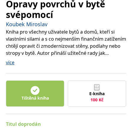
Opravy povrchů v bytě
správně.
PHPSESSID
Zavřením
Cookie
PHP.net
svépomocí
prohlížeče
generovaný
www.bambook.cz
aplikacemi
založenými
Koubek Miroslav
na jazyce
PHP. Toto je
Kniha pro všechny uživatele bytů a domů, kteří si
univerzální
vlastními silami a s co nejmenším finančním zatížením
identifikátor
používaný k
chtějí opravit či zmodernizovat stěny, podlahy nebo
udržování
proměnných
stropy v bytě. Autor přináší užitečné rady jak
relací
postupovat při výběru materiálů pro povrchové
uživatelů.
více
Obvykle se
úpravy, jak správně provést jejich aplikaci na původní
jedná o
náhodně
povrchy. Nabízí také informace o nových trendových
vygenerované
číslo, jeho
materiálech a o jejich využití v bytě, ať už jde o nové
použití může
typy tzv. 3D tapet v kombinaci s ostatními povrchy,
být specifické
pro daný
E-kniha
nové druhy podlahovin, řešení podhledů a další.
web, ale
Tištěná kniha
100
Kč
dobrým
příkladem je
udržování
přihlášeného
stavu
uživatele mezi
Titul doprodán
stránkami.