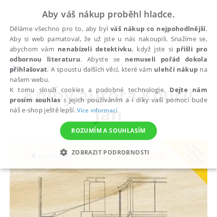
Aby váš nákup proběhl hladce.
Děláme všechno pro to, aby byl
váš nákup co nejpohodlnější
.
Aby si web pamatoval, že už jste u nás nakoupili. Snažíme se,
abychom vám
nenabízeli detektivku
, když jste si
přišli pro
odbornou literaturu
. Abyste se
nemuseli pořád dokola
autoři
Kouřil Jan
přihlašovat
. A spoustu dalších věcí, které vám
ulehčí nákup
na
našem webu.
Knihy autora
Kouřil
K tomu slouží cookies a podobné technologie.
Dejte nám
prosím souhlas
s jejich používáním a i díky vaší pomoci bude
Jan
náš e-shop ještě lepší.
Více informací
ROZUMÍM A SOUHLASÍM
ZOBRAZIT PODROBNOSTI
NEZBYTNÉ
ANALYTICKÉ
MARKETINGOVÉ
FUNKČNÍ
NEZAŘAZENÉ SOUBORY