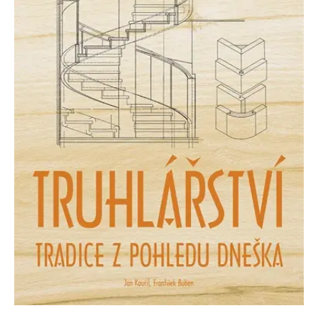
Nezbytné
Analytické
Marketingové
Funkční
Nezařazené soubory
Nezbytně nutné soubory cookie umožňují základní funkce webových
stránek, jako je přihlášení uživatele a správa účtu. Webové stránky nelze
bez nezbytně nutných souborů cookie správně používat.
Provider /
Název
Vyprší
Popis
Doména
CookieScriptConsent
1 měsíc
Tento soubor
CookieScript
cookie
www.grada.cz
používá
služba
Cookie-
Script.com k
zapamatování
předvoleb
souhlasu se
soubory
cookie
návštěvníků.
Je nutné, aby
banner
cookie
Cookie-
Script.com
fungoval