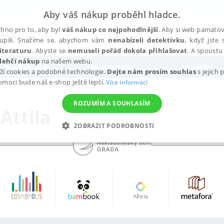
Aby váš nákup proběhl hladce.
hno pro to, aby byl
váš nákup co nejpohodlnější
. Aby si web pamatova
upili. Snažíme se, abychom vám
nenabízeli detektivku
, když jste 
iteraturu
. Abyste se
nemuseli pořád dokola přihlašovat
. A spoustu 
lehčí nákup
na našem webu.
Audioknihy
Bestsellery
Novinky
ží cookies a podobné technologie.
Dejte nám prosím souhlas
s jejich
pomoci bude náš e-shop ještě lepší.
Více informací
ROZUMÍM A SOUHLASÍM
Attila
ZOBRAZIT PODROBNOSTI
ANALYTICKÉ
MARKETINGOVÉ
FUNKČNÍ
NEZ
Nezbytné
Analytické
Marketingové
Funkční
Nezařazené soubory
h stránek, jako je přihlášení uživatele a správa účtu. Webové stránky nelze bez nez