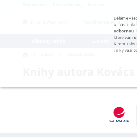
Připravujeme
Dárkové kupony
Kontakty
Děláme všec
u nás nako
odbornou l
které vám
u
Všechny knihy
E-Knihy
K tomu slou
i díky vaší 
autoři
Kovács Attila
Knihy autora
Kovács 
NEZBYTNÉ
Nezbytně nutné soubory cookie umožňují základní funkce webovýc
Provider /