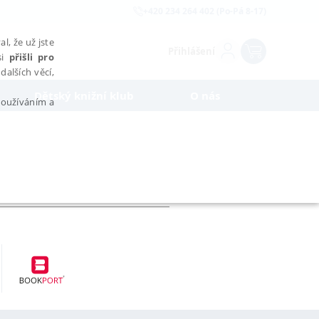
+420 234 264 402 (Po-Pá 8-17)
l, že už jste
Přihlášení
si
přišli pro
dalších věcí,
Dětský knižní klub
O nás
 používáním a
AŘAZENÉ SOUBORY
bytně nutných souborů cookie správně používat.