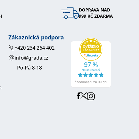
DOPRAVA NAD
 se soubory cookie návštěvníků. Je nutné, aby banner cookie
H
999 KČ ZDARMA
používaný k udržování proměnných relací uživatelů. Obvykle se
obrým příkladem je udržování přihlášeného stavu uživatele
Zákaznická podpora
y bylo možné podávat platné zprávy o používání jejich
+420 234 264 402
info@grada.cz
u.
Po-Pá 8-18
s
Vyprší
Popis
ění správného vzhledu dialogových oken.
1 rok
### Luigisbox???
avštívenou stránku a slouží k počítání a sledování zobrazení
jazyků a zemí
1 rok
u na sociálních médiích. Může také shromažďovat informace o
avštívené stránky.