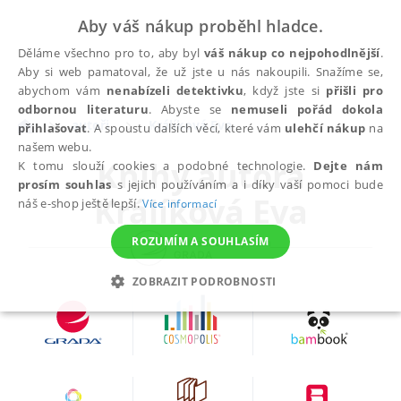
Aby váš nákup proběhl hladce.
Děláme všechno pro to, aby byl
váš nákup co nejpohodlnější
.
Aby si web pamatoval, že už jste u nás nakoupili. Snažíme se,
abychom vám
nenabízeli detektivku
, když jste si
přišli pro
odbornou literaturu
. Abyste se
nemuseli pořád dokola
autoři
Králíková Eva
přihlašovat
. A spoustu dalších věcí, které vám
ulehčí nákup
na
našem webu.
Knihy autora
K tomu slouží cookies a podobné technologie.
Dejte nám
prosím souhlas
s jejich používáním a i díky vaší pomoci bude
Králíková Eva
náš e-shop ještě lepší.
Více informací
ROZUMÍM A SOUHLASÍM
ZOBRAZIT PODROBNOSTI
NEZBYTNÉ
ANALYTICKÉ
MARKETINGOVÉ
FUNKČNÍ
NEZAŘAZENÉ SOUBORY