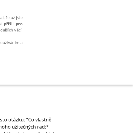
l, že už jste
si
přišli pro
dalších věcí,
 používáním a
AŘAZENÉ SOUBORY
u: "Co vlastně
bytně nutných souborů cookie správně používat.
mnoho užitečných rad:*