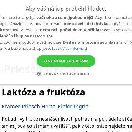
Aby váš nákup proběhl hladce.
hno pro to, aby byl
váš nákup co nejpohodlnější
. Aby si web pamatova
upili. Snažíme se, abychom vám
nenabízeli detektivku
, když jste 
iteraturu
. Abyste se
nemuseli pořád dokola přihlašovat
. A spoustu 
lehčí nákup
na našem webu.
ží cookies a podobné technologie.
Dejte nám prosím souhlas
s jejich
pomoci bude náš e-shop ještě lepší.
Více informací
ROZUMÍM A SOUHLASÍM
-Priesch Herta
ZOBRAZIT PODROBNOSTI
ANALYTICKÉ
MARKETINGOVÉ
FUNKČNÍ
NEZ
Laktóza a fruktóza
Kramer-Priesch Herta
Kiefer Ingrid
,
Nezbytné
Analytické
Marketingové
Funkční
Nezařazené soubory
Pokud i vy trpíte nesnášenlivostí potravin a pokládáte si často otázk
h stránek, jako je přihlášení uživatele a správa účtu. Webové stránky nelze bez nez
smím jíst a co si mám uvařit??", pak v této knize najdete 