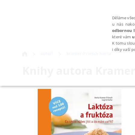
Děláme všec
u nás nako
odbornou l
které vám
u
K tomu slou
i díky vaší 
autoři
Kramer-Priesch Herta
Knihy autora
Kramer
NEZBYTNÉ
Nezbytně nutné soubory cookie umožňují základní funkce webovýc
Provider /