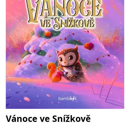
Nezbytné
Analytické
Marketingové
Funkční
Nezařazené soubory
Nezbytně nutné soubory cookie umožňují základní funkce webových
stránek, jako je přihlášení uživatele a správa účtu. Webové stránky nelze
bez nezbytně nutných souborů cookie správně používat.
Provider /
Název
Vyprší
Popis
Doména
CookieScriptConsent
1 měsíc
Tento soubor
CookieScript
cookie
www.grada.cz
používá
služba
Cookie-
Script.com k
zapamatování
předvoleb
souhlasu se
soubory
cookie
návštěvníků.
Je nutné, aby
banner
Vánoce ve Snížkově
cookie
Cookie-
Script.com
fungoval