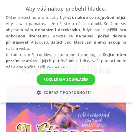
Aby váš nákup proběhl hladce.
Děláme všechno pro to, aby byl
váš nákup co nejpohodlnější
.
Aby si web pamatoval, že už jste u nás nakoupili. Snažíme se,
abychom vám
nenabízeli detektivku
, když jste si
přišli pro
odbornou literaturu
. Abyste se
nemuseli pořád dokola
autoři
Kramerová Eliška
přihlašovat
. A spoustu dalších věcí, které vám
ulehčí nákup
na
našem webu.
Knihy autora
K tomu slouží cookies a podobné technologie.
Dejte nám
prosím souhlas
s jejich používáním a i díky vaší pomoci bude
Kramerová Eliška
náš e-shop ještě lepší.
Více informací
ROZUMÍM A SOUHLASÍM
ZOBRAZIT PODROBNOSTI
NEZBYTNÉ
ANALYTICKÉ
MARKETINGOVÉ
FUNKČNÍ
NEZAŘAZENÉ SOUBORY