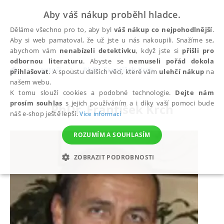
Aby váš nákup proběhl hladce.
Děláme všechno pro to, aby byl
váš nákup co nejpohodlnější
.
Aby si web pamatoval, že už jste u nás nakoupili. Snažíme se,
abychom vám
nenabízeli detektivku
, když jste si
přišli pro
odbornou literaturu
. Abyste se
nemuseli pořád dokola
autoři
PhDr. František Krch
přihlašovat
. A spoustu dalších věcí, které vám
ulehčí nákup
na
našem webu.
K tomu slouží cookies a podobné technologie.
Dejte nám
prosím souhlas
s jejich používáním a i díky vaší pomoci bude
PhDr. František Krch
náš e-shop ještě lepší.
Více informací
ROZUMÍM A SOUHLASÍM
ZOBRAZIT PODROBNOSTI
NEZBYTNÉ
ANALYTICKÉ
MARKETINGOVÉ
FUNKČNÍ
NEZAŘAZENÉ SOUBORY