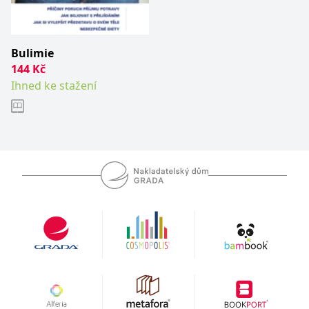
__cf_bm
30 minut
Tento soubor
Cloudflare Inc.
cookie se
.heureka.cz
používá k
rozlišení mezi
lidmi a
Bulimie
roboty. To je
pro web
144
Kč
přínosné, aby
bylo možné
Ihned ke stažení
podávat
platné zprávy
o používání
jejich
webových
stránek.
CookieConsent
1 rok
Tento soubor
Cybot A/S
cookie ukládá
www.bambook.cz
stav souhlasu
uživatele se
soubory
cookie pro
aktuální
doménu.
G_ENABLED_IDPS
1 rok 1
Slouží k
Google LLC
měsíc
přihlášení
.www.grada.cz
pomocí
Google
ASP.NET_SessionId
Zavřením
Tento soubor
Microsoft
prohlížeče
cookie
Corporation