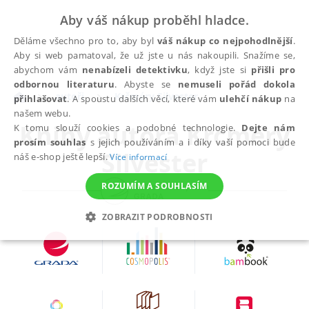
Aby váš nákup proběhl hladce.
Děláme všechno pro to, aby byl
váš nákup co nejpohodlnější
.
Aby si web pamatoval, že už jste u nás nakoupili. Snažíme se,
abychom vám
nenabízeli detektivku
, když jste si
přišli pro
odbornou literaturu
. Abyste se
nemuseli pořád dokola
autoři
Krčméry Silvester
přihlašovat
. A spoustu dalších věcí, které vám
ulehčí nákup
na
našem webu.
Knihy autora
Krčméry
K tomu slouží cookies a podobné technologie.
Dejte nám
prosím souhlas
s jejich používáním a i díky vaší pomoci bude
Silvester
náš e-shop ještě lepší.
Více informací
ROZUMÍM A SOUHLASÍM
ZOBRAZIT PODROBNOSTI
NEZBYTNÉ
ANALYTICKÉ
MARKETINGOVÉ
FUNKČNÍ
NEZAŘAZENÉ SOUBORY