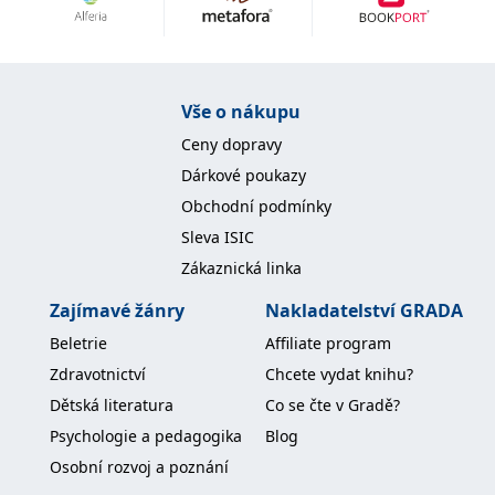
Nezbytné
Analytické
Marketingové
Funkční
Nezařazené soubory
Nezbytně nutné soubory cookie umožňují základní funkce webových
Vše o nákupu
stránek, jako je přihlášení uživatele a správa účtu. Webové stránky nelze
bez nezbytně nutných souborů cookie správně používat.
Ceny dopravy
Provider /
Dárkové poukazy
Název
Vyprší
Popis
Doména
Obchodní podmínky
CookieScriptConsent
1 měsíc
Tento soubor
CookieScript
Sleva ISIC
cookie
www.grada.cz
používá
Zákaznická linka
služba
Cookie-
Script.com k
Zajímavé žánry
Nakladatelství GRADA
zapamatování
předvoleb
Beletrie
Affiliate program
souhlasu se
soubory
Zdravotnictví
Chcete vydat knihu?
cookie
návštěvníků.
Dětská literatura
Co se čte v Gradě?
Je nutné, aby
banner
Psychologie a pedagogika
Blog
cookie
Cookie-
Osobní rozvoj a poznání
Script.com
fungoval