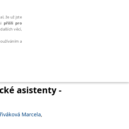
l, že už jste
si
přišli pro
dalších věcí,
 používáním a
AŘAZENÉ SOUBORY
cké asistenty -
řiváková Marcela
,
bytně nutných souborů cookie správně používat.