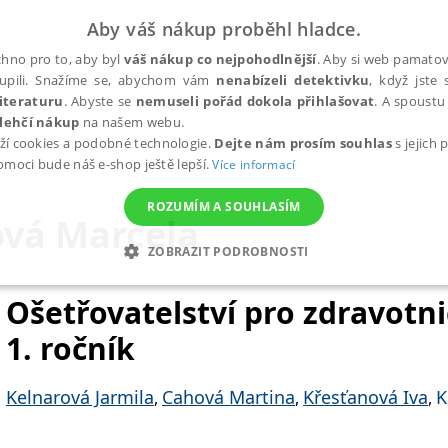
Aby váš nákup proběhl hladce.
hno pro to, aby byl
váš nákup co nejpohodlnější
. Aby si web pamatova
upili. Snažíme se, abychom vám
nenabízeli detektivku
, když jste 
iteraturu
. Abyste se
nemuseli pořád dokola přihlašovat
. A spoustu 
lehčí nákup
na našem webu.
ží cookies a podobné technologie.
Dejte nám prosím souhlas
s jejich
pomoci bude náš e-shop ještě lepší.
Více informací
ROZUMÍM A SOUHLASÍM
ová Marcela
ZOBRAZIT PODROBNOSTI
ANALYTICKÉ
MARKETINGOVÉ
FUNKČNÍ
NEZ
Ošetřovatelství pro zdravotni
1. ročník
Nezbytné
Analytické
Marketingové
Funkční
Nezařazené soubory
Kelnarová Jarmila
Cahová Martina
Křesťanová Iva
K
,
,
,
h stránek, jako je přihlášení uživatele a správa účtu. Webové stránky nelze bez nez