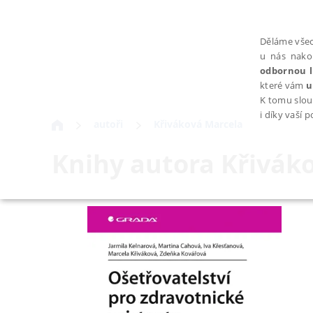
Děláme všec
u nás nako
odbornou l
které vám
u
K tomu slou
i díky vaší 
autoři
Křiváková Marcela
Knihy autora
Křivák
NEZBYTNÉ
Nezbytně nutné soubory cookie umožňují základní funkce webovýc
Provider /