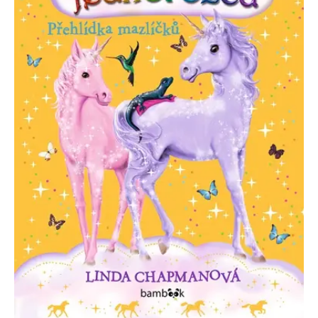
Nezbytné
Analytické
Marketingové
Funkční
Nezařazené soubory
Nezbytně nutné soubory cookie umožňují základní funkce webových
stránek, jako je přihlášení uživatele a správa účtu. Webové stránky nelze
bez nezbytně nutných souborů cookie správně používat.
Provider /
Název
Vyprší
Popis
Doména
CookieScriptConsent
1 měsíc
Tento soubor
CookieScript
cookie
www.grada.cz
používá
služba
Cookie-
Script.com k
zapamatování
předvoleb
souhlasu se
soubory
cookie
návštěvníků.
Je nutné, aby
banner
cookie
Cookie-
Script.com
fungoval