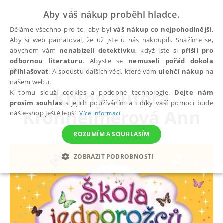
Aby váš nákup proběhl hladce.
Děláme všechno pro to, aby byl
váš nákup co nejpohodlnější
.
Aby si web pamatoval, že už jste u nás nakoupili. Snažíme se,
abychom vám
nenabízeli detektivku
, když jste si
přišli pro
odbornou literaturu
. Abyste se
nemuseli pořád dokola
autoři
Kronheimerová Ann
přihlašovat
. A spoustu dalších věcí, které vám
ulehčí nákup
na
našem webu.
Knihy autora
K tomu slouží cookies a podobné technologie.
Dejte nám
prosím souhlas
s jejich používáním a i díky vaší pomoci bude
Kronheimerová Ann
náš e-shop ještě lepší.
Více informací
ROZUMÍM A SOUHLASÍM
ZOBRAZIT PODROBNOSTI
NEZBYTNÉ
ANALYTICKÉ
MARKETINGOVÉ
FUNKČNÍ
NEZAŘAZENÉ SOUBORY