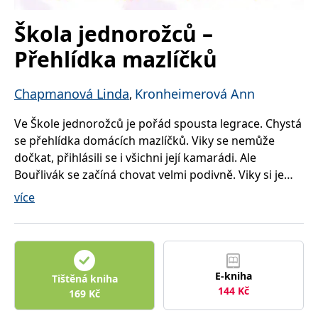
správně.
PHPSESSID
Zavřením
Cookie
Škola jednorožců –
PHP.net
prohlížeče
generovaný
www.bambook.cz
aplikacemi
Přehlídka mazlíčků
založenými
na jazyce
PHP. Toto je
univerzální
Chapmanová Linda
Kronheimerová Ann
,
identifikátor
používaný k
udržování
Ve Škole jednorožců je pořád spousta legrace. Chystá
proměnných
relací
se přehlídka domácích mazlíčků. Viky se nemůže
uživatelů.
Obvykle se
dočkat, přihlásili se i všichni její kamarádi. Ale
jedná o
Bouřlivák se začíná chovat velmi podivně. Viky si je
náhodně
vygenerované
jistá, že ho něco trápí. Co by to mohlo být?
číslo, jeho
více
použití může
být specifické
pro daný
web, ale
dobrým
příkladem je
udržování
přihlášeného
E-kniha
Tištěná kniha
stavu
144
Kč
169
Kč
uživatele mezi
stránkami.