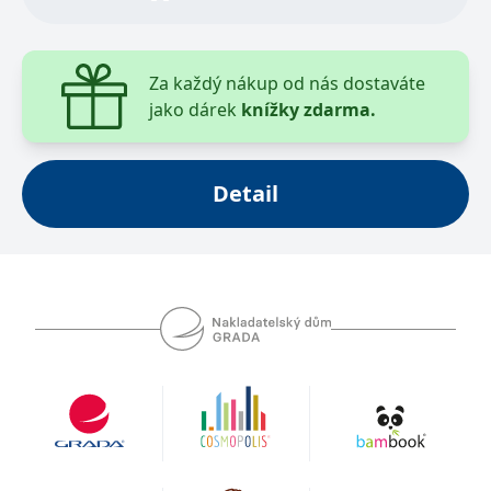
toto vydání je nazýváno recenzenty "evropskou
moderní učebnicí".
Za každý nákup od nás dostaváte
jako dárek
knížky zdarma.
Detail