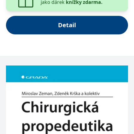
jako dárek
knížky zdarma.
Detail