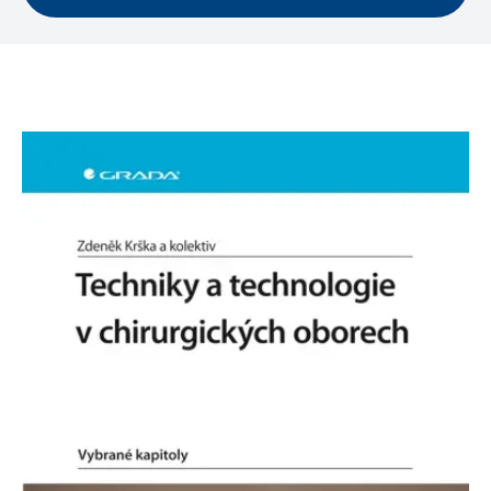
se měly zobrazovat a
které by mohly být
relevantní pro
koncového uživatele,
který si prohlíží web.
MUID
1 rok
Tento soubor cookie je v
Microsoft
Microsoftu široce
Corporation
používán jako jedinečný
.clarity.ms
identifikátor uživatele.
Lze jej nastavit pomocí
vložených skriptů
Microsoft. Široce se věří,
že se synchronizuje s
mnoha různými
doménami společnosti
Microsoft, což umožňuje
sledování uživatelů.
sid
.seznam.cz
1 měsíc
Toto je velmi běžný
název souboru cookie,
ale pokud je nalezen
jako soubor cookie
relace, bude
pravděpodobně použit
jako pro správu stavu
relace.
_gcl_au
3 měsíce
Tento soubor cookie
Google LLC
nastavuje společnost
.grada.cz
Doubleclick a provádí
informace o tom, jak