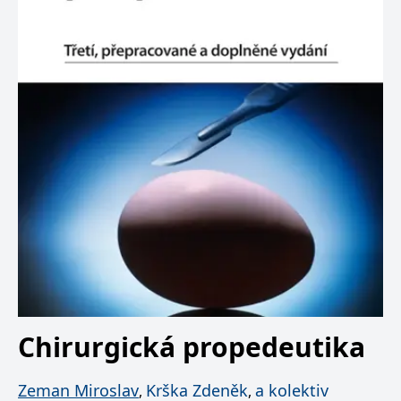
Chirurgická propedeutika
Zeman Miroslav
Krška Zdeněk
a kolektiv
,
,