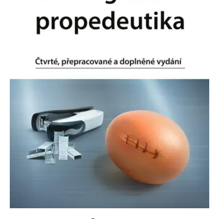
Nezbytné
Analytické
Marketingové
Funkční
Nezařazené soubory
Nezbytně nutné soubory cookie umožňují základní funkce webových
stránek, jako je přihlášení uživatele a správa účtu. Webové stránky nelze
bez nezbytně nutných souborů cookie správně používat.
Provider /
Název
Vyprší
Popis
Doména
CookieScriptConsent
1 měsíc
Tento soubor
CookieScript
cookie
www.grada.cz
používá
služba
Cookie-
Script.com k
zapamatování
předvoleb
souhlasu se
soubory
cookie
návštěvníků.
Je nutné, aby
banner
cookie
Cookie-
Script.com
fungoval