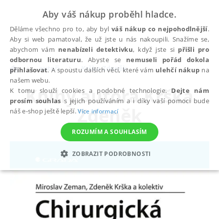
Aby váš nákup proběhl hladce.
Děláme všechno pro to, aby byl
váš nákup co nejpohodlnější
.
Aby si web pamatoval, že už jste u nás nakoupili. Snažíme se,
abychom vám
nenabízeli detektivku
, když jste si
přišli pro
odbornou literaturu
. Abyste se
nemuseli pořád dokola
autoři
Krška Zdeněk
přihlašovat
. A spoustu dalších věcí, které vám
ulehčí nákup
na
našem webu.
Knihy autora
Krška
K tomu slouží cookies a podobné technologie.
Dejte nám
prosím souhlas
s jejich používáním a i díky vaší pomoci bude
Zdeněk
náš e-shop ještě lepší.
Více informací
ROZUMÍM A SOUHLASÍM
ZOBRAZIT PODROBNOSTI
NEZBYTNÉ
ANALYTICKÉ
MARKETINGOVÉ
FUNKČNÍ
NEZAŘAZENÉ SOUBORY