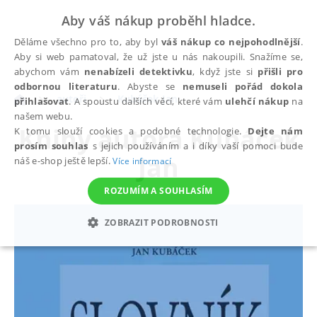
Aby váš nákup proběhl hladce.
Děláme všechno pro to, aby byl
váš nákup co nejpohodlnější
.
Aby si web pamatoval, že už jste u nás nakoupili. Snažíme se,
abychom vám
nenabízeli detektivku
, když jste si
přišli pro
odbornou literaturu
. Abyste se
nemuseli pořád dokola
autoři
Kubáček Jan
přihlašovat
. A spoustu dalších věcí, které vám
ulehčí nákup
na
našem webu.
Knihy autora
Kubáček
K tomu slouží cookies a podobné technologie.
Dejte nám
prosím souhlas
s jejich používáním a i díky vaší pomoci bude
Jan
náš e-shop ještě lepší.
Více informací
ROZUMÍM A SOUHLASÍM
ZOBRAZIT PODROBNOSTI
NEZBYTNÉ
ANALYTICKÉ
MARKETINGOVÉ
FUNKČNÍ
NEZAŘAZENÉ SOUBORY