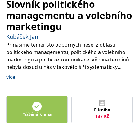
Slovník politického
správně.
PHPSESSID
Zavřením
Cookie
PHP.net
managementu a volebního
prohlížeče
generovaný
www.bambook.cz
aplikacemi
marketingu
založenými
na jazyce
PHP. Toto je
Kubáček Jan
univerzální
identifikátor
Přinášíme téměř sto odborných hesel z oblasti
používaný k
udržování
politického managementu, politického a volebního
proměnných
relací
marketingu a politické komunikace. Většina termínů
uživatelů.
nebyla dosud u nás v takovéto šíři systematicky
Obvykle se
jedná o
definována a analyzována. Autor sleduje
náhodně
více
vygenerované
nejmodernější trendy politického managementu a
číslo, jeho
politické komunikace.
použití může
být specifické
pro daný
web, ale
dobrým
E-kniha
příkladem je
Tištěná kniha
udržování
137
Kč
přihlášeného
stavu
uživatele mezi
stránkami.