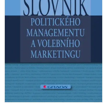
Nezbytné
Analytické
Marketingové
Funkční
Nezařazené soubory
Nezbytně nutné soubory cookie umožňují základní funkce webových
stránek, jako je přihlášení uživatele a správa účtu. Webové stránky nelze
bez nezbytně nutných souborů cookie správně používat.
Provider /
Název
Vyprší
Popis
Doména
CookieScriptConsent
1 měsíc
Tento soubor
CookieScript
cookie
www.grada.cz
používá
služba
Cookie-
Script.com k
zapamatování
předvoleb
souhlasu se
soubory
cookie
návštěvníků.
Je nutné, aby
banner
cookie
Cookie-
Script.com
fungoval