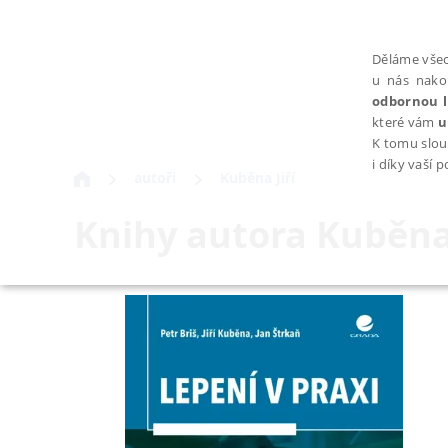
Děláme všec
u nás nako
odbornou l
které vám
u
K tomu slou
i díky vaší 
autoři
Kuběna Jiří
Knihy autora
Kuběna 
NEZBYTNÉ
Nezbytně nutné soubory cookie umožňují základní funkce webovýc
Provider /