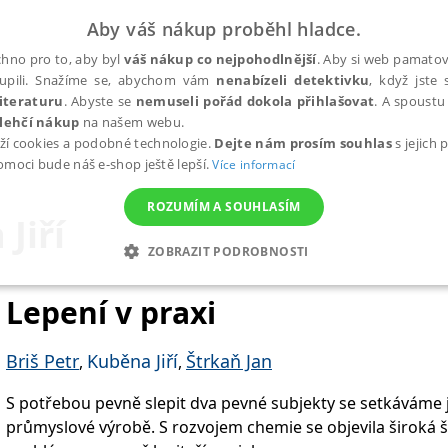
Aby váš nákup proběhl hladce.
hno pro to, aby byl
váš nákup co nejpohodlnější
. Aby si web pamatova
upili. Snažíme se, abychom vám
nenabízeli detektivku
, když jste 
iteraturu
. Abyste se
nemuseli pořád dokola přihlašovat
. A spoustu 
lehčí nákup
na našem webu.
ží cookies a podobné technologie.
Dejte nám prosím souhlas
s jejich
pomoci bude náš e-shop ještě lepší.
Více informací
ROZUMÍM A SOUHLASÍM
Jiří
ZOBRAZIT PODROBNOSTI
ANALYTICKÉ
MARKETINGOVÉ
FUNKČNÍ
NEZ
Lepení v praxi
Briš Petr
Kuběna Jiří
Štrkaň Jan
,
,
Nezbytné
Analytické
Marketingové
Funkční
Nezařazené soubory
S potřebou pevně slepit dva pevné subjekty se setkáváme j
h stránek, jako je přihlášení uživatele a správa účtu. Webové stránky nelze bez nez
průmyslové výrobě. S rozvojem chemie se objevila široká šká