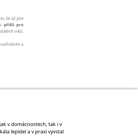
l, že už jste
si
přišli pro
dalších věcí,
 používáním a
AŘAZENÉ SOUBORY
ak v domácnostech, tak i v
bytně nutných souborů cookie správně používat.
la lepidel a v praxi vyvstal