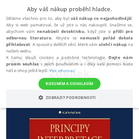
Aby váš nákup proběhl hladce.
Děláme všechno pro to, aby byl
váš nákup co nejpohodlnější
.
Aby si web pamatoval, že už jste u nás nakoupili. Snažíme se,
abychom vám
nenabízeli detektivku
, když jste si
přišli pro
odbornou literaturu
. Abyste se
nemuseli pořád dokola
autoři
Kubíček Zdenek
přihlašovat
. A spoustu dalších věcí, které vám
ulehčí nákup
na
našem webu.
Knihy autora
Kubíček
K tomu slouží cookies a podobné technologie.
Dejte nám
prosím souhlas
s jejich používáním a i díky vaší pomoci bude
Zdenek
náš e-shop ještě lepší.
Více informací
ROZUMÍM A SOUHLASÍM
ZOBRAZIT PODROBNOSTI
NEZBYTNÉ
ANALYTICKÉ
MARKETINGOVÉ
FUNKČNÍ
NEZAŘAZENÉ SOUBORY