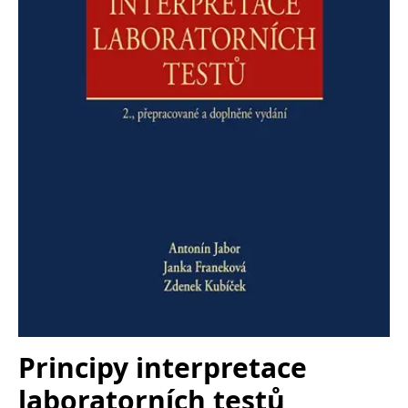
Nezbytné
Analytické
Marketingové
Funkční
Nezařazené soubory
Nezbytně nutné soubory cookie umožňují základní funkce webových
stránek, jako je přihlášení uživatele a správa účtu. Webové stránky nelze
bez nezbytně nutných souborů cookie správně používat.
Provider /
Název
Vyprší
Popis
Doména
CookieScriptConsent
1 měsíc
Tento soubor
CookieScript
cookie
www.grada.cz
používá
služba
Cookie-
Script.com k
zapamatování
předvoleb
souhlasu se
soubory
cookie
návštěvníků.
Je nutné, aby
banner
Principy interpretace
cookie
Cookie-
Script.com
laboratorních testů
fungoval