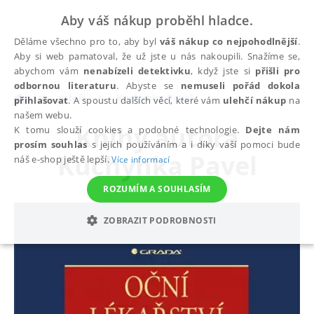
Aby váš nákup proběhl hladce.
Děláme všechno pro to, aby byl
váš nákup co nejpohodlnější
.
Aby si web pamatoval, že už jste u nás nakoupili. Snažíme se,
abychom vám
nenabízeli detektivku
, když jste si
přišli pro
odbornou literaturu
. Abyste se
nemuseli pořád dokola
autoři
Kuchynka Pavel
přihlašovat
. A spoustu dalších věcí, které vám
ulehčí nákup
na
našem webu.
Knihy autora
K tomu slouží cookies a podobné technologie.
Dejte nám
prosím souhlas
s jejich používáním a i díky vaší pomoci bude
Kuchynka Pavel
náš e-shop ještě lepší.
Více informací
ROZUMÍM A SOUHLASÍM
ZOBRAZIT PODROBNOSTI
NEZBYTNÉ
ANALYTICKÉ
MARKETINGOVÉ
FUNKČNÍ
NEZAŘAZENÉ SOUBORY