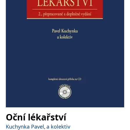
Nezbytné
Analytické
Marketingové
Funkční
Nezařazené soubory
Nezbytně nutné soubory cookie umožňují základní funkce webových
stránek, jako je přihlášení uživatele a správa účtu. Webové stránky nelze
bez nezbytně nutných souborů cookie správně používat.
Provider /
Název
Vyprší
Popis
Doména
CookieScriptConsent
1 měsíc
Tento soubor
CookieScript
cookie
www.grada.cz
používá
služba
Cookie-
Script.com k
zapamatování
předvoleb
souhlasu se
soubory
cookie
návštěvníků.
Je nutné, aby
banner
Oční lékařství
cookie
Cookie-
Script.com
Kuchynka Pavel
a kolektiv
,
fungoval