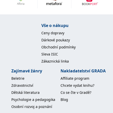
Nezbytné
Analytické
Marketingové
Funkční
Nezařazené soubory
Nezbytně nutné soubory cookie umožňují základní funkce webových
Vše o nákupu
stránek, jako je přihlášení uživatele a správa účtu. Webové stránky nelze
bez nezbytně nutných souborů cookie správně používat.
Ceny dopravy
Provider /
Dárkové poukazy
Název
Vyprší
Popis
Doména
Obchodní podmínky
CookieScriptConsent
1 měsíc
Tento soubor
CookieScript
Sleva ISIC
cookie
www.grada.cz
používá
Zákaznická linka
služba
Cookie-
Script.com k
Zajímavé žánry
Nakladatelství GRADA
zapamatování
předvoleb
Beletrie
Affiliate program
souhlasu se
soubory
Zdravotnictví
Chcete vydat knihu?
cookie
návštěvníků.
Dětská literatura
Co se čte v Gradě?
Je nutné, aby
banner
Psychologie a pedagogika
Blog
cookie
Cookie-
Osobní rozvoj a poznání
Script.com
fungoval