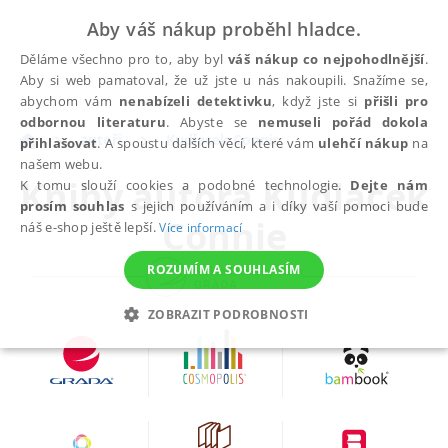
Aby váš nákup proběhl hladce.
Děláme všechno pro to, aby byl
váš nákup co nejpohodlnější
.
Aby si web pamatoval, že už jste u nás nakoupili. Snažíme se,
abychom vám
nenabízeli detektivku
, když jste si
přišli pro
odbornou literaturu
. Abyste se
nemuseli pořád dokola
autoři
Kudlacek Connie
přihlašovat
. A spoustu dalších věcí, které vám
ulehčí nákup
na
našem webu.
Knihy autora
Kudlacek
K tomu slouží cookies a podobné technologie.
Dejte nám
prosím souhlas
s jejich používáním a i díky vaší pomoci bude
Connie
náš e-shop ještě lepší.
Více informací
ROZUMÍM A SOUHLASÍM
ZOBRAZIT PODROBNOSTI
NEZBYTNÉ
ANALYTICKÉ
MARKETINGOVÉ
FUNKČNÍ
NEZAŘAZENÉ SOUBORY