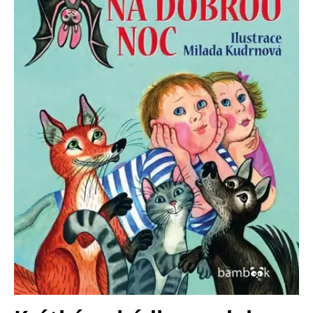
Nezbytné
Analytické
Marketingové
Funkční
Nezařazené soubory
Nezbytně nutné soubory cookie umožňují základní funkce webových
stránek, jako je přihlášení uživatele a správa účtu. Webové stránky nelze
bez nezbytně nutných souborů cookie správně používat.
Provider /
Název
Vyprší
Popis
Doména
CookieScriptConsent
1 měsíc
Tento soubor
CookieScript
cookie
www.grada.cz
používá
služba
Cookie-
Script.com k
zapamatování
předvoleb
souhlasu se
soubory
cookie
návštěvníků.
Je nutné, aby
banner
cookie
Cookie-
Script.com
fungoval