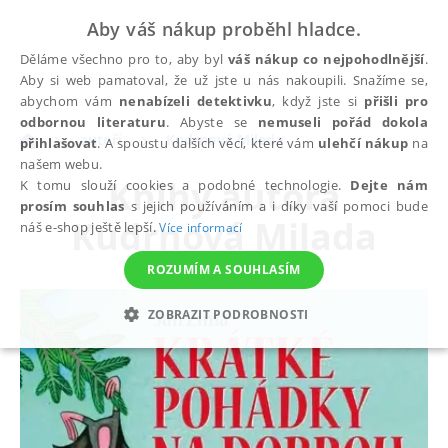
Aby váš nákup proběhl hladce.
Děláme všechno pro to, aby byl
váš nákup co nejpohodlnější
.
Aby si web pamatoval, že už jste u nás nakoupili. Snažíme se,
abychom vám
nenabízeli detektivku
, když jste si
přišli pro
odbornou literaturu
. Abyste se
nemuseli pořád dokola
autoři
Kudrnová Milada
přihlašovat
. A spoustu dalších věcí, které vám
ulehčí nákup
na
našem webu.
Knihy autora
K tomu slouží cookies a podobné technologie.
Dejte nám
prosím souhlas
s jejich používáním a i díky vaší pomoci bude
Kudrnová Milada
náš e-shop ještě lepší.
Více informací
ROZUMÍM A SOUHLASÍM
ZOBRAZIT PODROBNOSTI
NEZBYTNÉ
ANALYTICKÉ
MARKETINGOVÉ
FUNKČNÍ
NEZAŘAZENÉ SOUBORY