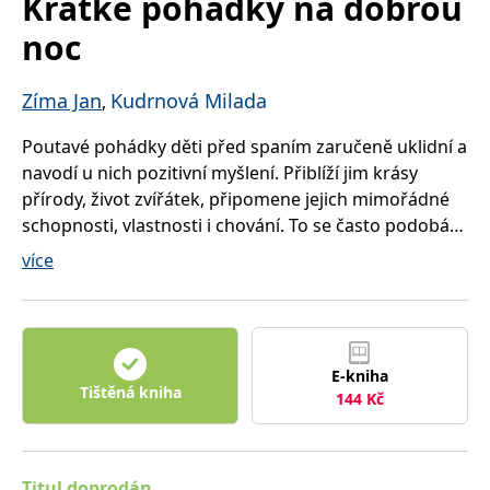
Krátké pohádky na dobrou
správně.
noc
PHPSESSID
Zavřením
Cookie
PHP.net
prohlížeče
generovaný
www.bambook.cz
aplikacemi
založenými
Zíma Jan
Kudrnová Milada
,
na jazyce
PHP. Toto je
univerzální
Poutavé pohádky děti před spaním zaručeně uklidní a
identifikátor
používaný k
navodí u nich pozitivní myšlení. Přiblíží jim krásy
udržování
proměnných
přírody, život zvířátek, připomene jejich mimořádné
relací
schopnosti, vlastnosti i chování. To se často podobá
uživatelů.
Obvykle se
chování lidí. Děti jsou tak nenásilně vedeny k
jedná o
více
náhodně
laskavosti, ohleduplnosti, poslušnosti a smyslu pro
vygenerované
číslo, jeho
spravedlnost.
použití může
být specifické
pro daný
Zábavné příběhy s poučením pro vaše děti a
web, ale
E-kniha
dobrým
vnoučata.
Tištěná kniha
příkladem je
144
Kč
udržování
přihlášeného
stavu
uživatele mezi
stránkami.
Titul doprodán