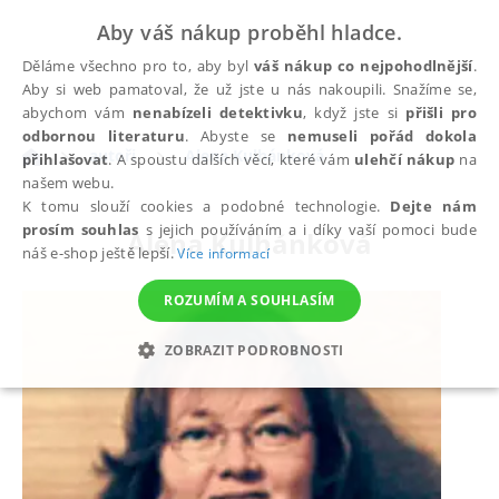
Aby váš nákup proběhl hladce.
Děláme všechno pro to, aby byl
váš nákup co nejpohodlnější
.
Aby si web pamatoval, že už jste u nás nakoupili. Snažíme se,
abychom vám
nenabízeli detektivku
, když jste si
přišli pro
odbornou literaturu
. Abyste se
nemuseli pořád dokola
autoři
Alena Kulhánková
přihlašovat
. A spoustu dalších věcí, které vám
ulehčí nákup
na
našem webu.
K tomu slouží cookies a podobné technologie.
Dejte nám
prosím souhlas
s jejich používáním a i díky vaší pomoci bude
Alena Kulhánková
náš e-shop ještě lepší.
Více informací
ROZUMÍM A SOUHLASÍM
ZOBRAZIT PODROBNOSTI
NEZBYTNÉ
ANALYTICKÉ
MARKETINGOVÉ
FUNKČNÍ
NEZAŘAZENÉ SOUBORY