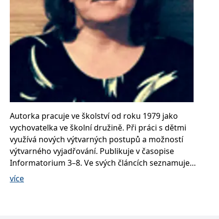
Nezbytné
Analytické
Marketingové
Funkční
Nezařazené soubory
Nezbytně nutné soubory cookie umožňují základní funkce webových
stránek, jako je přihlášení uživatele a správa účtu. Webové stránky nelze
bez nezbytně nutných souborů cookie správně používat.
Provider /
Název
Vyprší
Popis
Doména
CookieScriptConsent
1 měsíc
Tento soubor
CookieScript
cookie
www.grada.cz
používá
Autorka pracuje ve školství od roku 1979 jako
služba
vychovatelka ve školní družině. Při práci s dětmi
Cookie-
Script.com k
využívá nových výtvarných postupů a možností
zapamatování
předvoleb
výtvarného vyjadřování. Publikuje v časopise
souhlasu se
soubory
Informatorium 3–8. Ve svých článcích seznamuje
cookie
veřejnost s dětskými pracemi a postupem jejich
návštěvníků.
více
Je nutné, aby
výroby.
banner
cookie
Cookie-
Script.com
fungoval