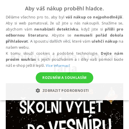
Aby váš nákup proběhl hladce.
Děláme všechno pro to, aby byl
váš nákup co nejpohodlnější
.
Aby si web pamatoval, že už jste u nás nakoupili. Snažíme se,
abychom vám
nenabízeli detektivku
, když jste si
přišli pro
odbornou literaturu
. Abyste se
nemuseli pořád dokola
autoři
Kunnas Tarja
přihlašovat
. A spoustu dalších věcí, které vám
ulehčí nákup
na
našem webu.
Knihy autora
Kunnas
K tomu slouží cookies a podobné technologie.
Dejte nám
prosím souhlas
s jejich používáním a i díky vaší pomoci bude
Tarja
náš e-shop ještě lepší.
Více informací
ROZUMÍM A SOUHLASÍM
ZOBRAZIT PODROBNOSTI
NEZBYTNÉ
ANALYTICKÉ
MARKETINGOVÉ
FUNKČNÍ
NEZAŘAZENÉ SOUBORY