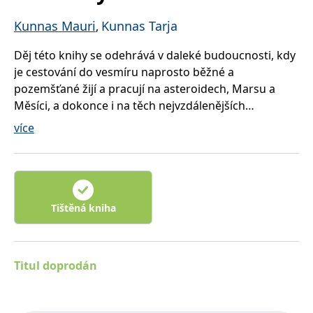
správně.
Kunnas Mauri
Kunnas Tarja
PHPSESSID
Zavřením
Cookie
,
PHP.net
prohlížeče
generovaný
www.bambook.cz
aplikacemi
Děj této knihy se odehrává v daleké budoucnosti, kdy
založenými
na jazyce
je cestování do vesmíru naprosto běžné a
PHP. Toto je
univerzální
pozemšťané žijí a pracují na asteroidech, Marsu a
identifikátor
používaný k
Měsíci, a dokonce i na těch nejvzdálenějších
udržování
hvězdách. Obyvatelé jiných galaxií už nejsou
proměnných
více
relací
obávanými „mimozemšťany“, nýbrž dobří známí a
uživatelů.
Obvykle se
blízcí přátelé. Vesmírné lodě, UFO talíře a autobusy
jedná o
cestují takřka rychlostí světla a pizza se stala
náhodně
vygenerované
nejoblíbenějším jídlem vesmíru.
číslo, jeho
použití může
Tištěná kniha
být specifické
pro daný
web, ale
dobrým
příkladem je
udržování
Titul doprodán
přihlášeného
stavu
uživatele mezi
stránkami.