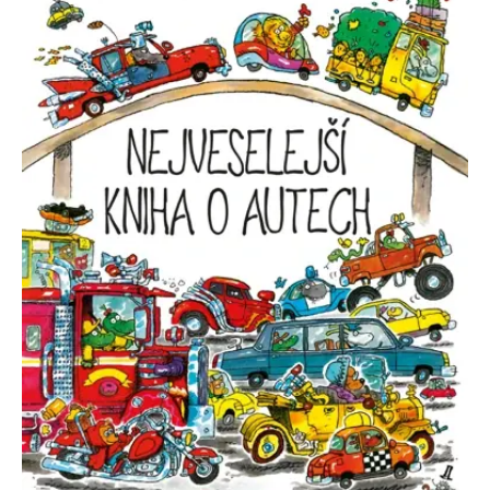
se měly zobrazovat a
které by mohly být
relevantní pro
koncového uživatele,
který si prohlíží web.
MUID
1 rok
Tento soubor cookie je v
Microsoft
Microsoftu široce
Corporation
používán jako jedinečný
.clarity.ms
identifikátor uživatele.
Lze jej nastavit pomocí
vložených skriptů
Microsoft. Široce se věří,
že se synchronizuje s
mnoha různými
doménami společnosti
Microsoft, což umožňuje
sledování uživatelů.
sid
.seznam.cz
1 měsíc
Toto je velmi běžný
název souboru cookie,
ale pokud je nalezen
jako soubor cookie
relace, bude
pravděpodobně použit
jako pro správu stavu
relace.
_gcl_au
3 měsíce
Tento soubor cookie
Google LLC
nastavuje společnost
.grada.cz
Doubleclick a provádí
informace o tom, jak