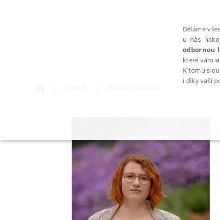
Děláme všec
u nás nako
odbornou l
které vám
u
K tomu slou
i díky vaší 
autoři
Radka Kůřilová
NEZBYTNÉ
Nezbytně nutné soubory cookie umožňují základní funkce webovýc
Provider /