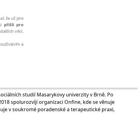
l, že už jste
si
přišli pro
dalších věcí,
 používáním a
AŘAZENÉ SOUBORY
ociálních studií Masarykovy univerzity v Brně. Po
018 spolurozvíjí organizaci Onfine, kde se věnuje
acuje v soukromé poradenské a terapeutické praxi,
bytně nutných souborů cookie správně používat.