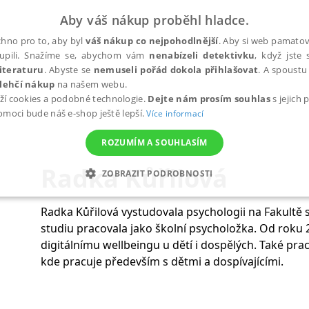
Aby váš nákup proběhl hladce.
hno pro to, aby byl
váš nákup co nejpohodlnější
. Aby si web pamatova
upili. Snažíme se, abychom vám
nenabízeli detektivku
, když jste 
iteraturu
. Abyste se
nemuseli pořád dokola přihlašovat
. A spoustu 
lehčí nákup
na našem webu.
ží cookies a podobné technologie.
Dejte nám prosím souhlas
s jejich
pomoci bude náš e-shop ještě lepší.
Více informací
ROZUMÍM A SOUHLASÍM
Radka Kůřilová
ZOBRAZIT PODROBNOSTI
ANALYTICKÉ
MARKETINGOVÉ
FUNKČNÍ
NEZ
Radka Kůřilová vystudovala psychologii na Fakultě s
studiu pracovala jako školní psycholožka. Od roku 2
digitálnímu wellbeingu u dětí i dospělých. Také pr
Nezbytné
Analytické
Marketingové
Funkční
Nezařazené soubory
kde pracuje především s dětmi a dospívajícími.
h stránek, jako je přihlášení uživatele a správa účtu. Webové stránky nelze bez nez