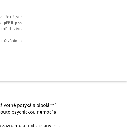
l, že už jste
si
přišli pro
dalších věcí,
 používáním a
AŘAZENÉ SOUBORY
oživotně potýká s bipolární
touto psychickou nemocí a
bytně nutných souborů cookie správně používat.
ch záznamů a textů psaných