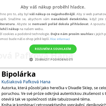
Aby váš nákup proběhl hladce.
hno pro to, aby byl
váš nákup co nejpohodlnější
. Aby si web pamatova
upili. Snažíme se, abychom vám
nenabízeli detektivku
, když jste 
iteraturu
. Abyste se
nemuseli pořád dokola přihlašovat
. A spoustu 
lehčí nákup
na našem webu.
ží cookies a podobné technologie.
Dejte nám prosím souhlas
s jejich
pomoci bude náš e-shop ještě lepší.
Více informací
ROZUMÍM A SOUHLASÍM
ová Pafková Hana
ZOBRAZIT PODROBNOSTI
ANALYTICKÉ
MARKETINGOVÉ
FUNKČNÍ
NEZ
Bipolárka
Kušiaková Pafková Hana
Autorka, která působí jako herečka v Divadle Sklep, se cel
Nezbytné
Analytické
Marketingové
Funkční
Nezařazené soubory
poruchou. Ve své próze odkrývá autentickou zkušenost s 
h stránek, jako je přihlášení uživatele a správa účtu. Webové stránky nelze bez nez
otevírá tak ve společnosti stále tabuizované téma.
Kniha je kombinací retrospektivního vyprávění, deníkový