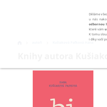
Děláme všec
u nás nako
odbornou l
které vám
u
K tomu slou
i díky vaší 
autoři
Kušiaková Pafková Hana
Knihy autora
Kušiak
NEZBYTNÉ
Nezbytně nutné soubory cookie umožňují základní funkce webovýc
Provider /