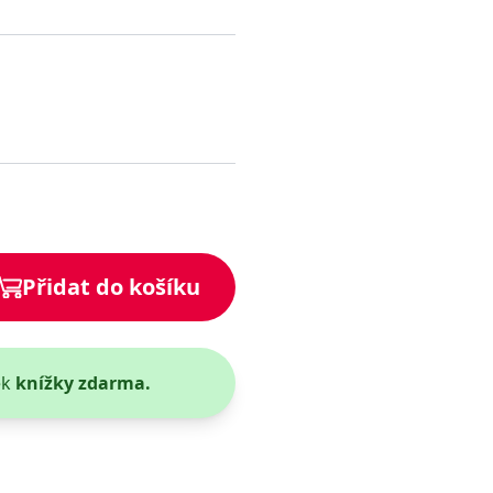
 se soubory cookie návštěvníků. Je nutné, aby banner cookie
používaný k udržování proměnných relací uživatelů. Obvykle se
obrým příkladem je udržování přihlášeného stavu uživatele
y bylo možné podávat platné zprávy o používání jejich
u.
Přidat do košíku
ek
knížky zdarma.
Vyprší
Popis
ění správného vzhledu dialogových oken.
1 rok
### Luigisbox???
avštívenou stránku a slouží k počítání a sledování zobrazení
jazyků a zemí
1 rok
u na sociálních médiích. Může také shromažďovat informace o
avštívené stránky.