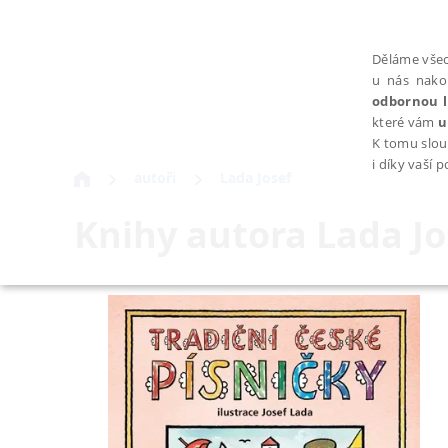
Děláme všec
u nás nako
odbornou l
které vám
u
K tomu slou
i díky vaší 
autoři
Lada Josef
Knihy autora
Lada Jo
NEZBYTNÉ
Nezbytně nutné soubory cookie umožňují základní funkce webovýc
Provider /