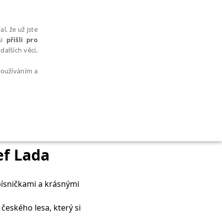
l, že už jste
si
přišli pro
dalších věcí,
 používáním a
AŘAZENÉ SOUBORY
ef Lada
 písničkami a krásnými
bytně nutných souborů cookie správně používat.
 českého lesa, který si