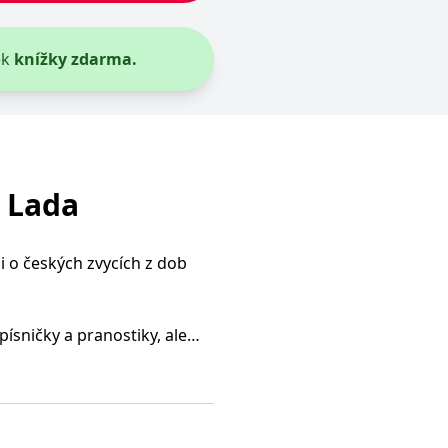
ek
knížky zdarma.
f Lada
i o českých zvycích z dob
písničky a pranostiky, ale
 obyčejů i klasických
u podzimu.
i ilustracemi Josefa Lady.