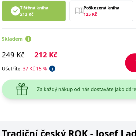
Tištěná kniha
Poškozená kniha
212
Kč
125
Kč
Skladem
i
249
Kč
212
Kč
Ušetříte
:
37
Kč
15
%
i
Za každý nákup od nás dostaváte jako dár
Tradiční český ROK - Josef La