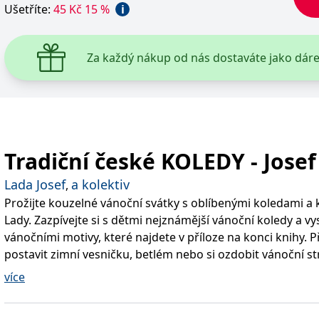
Ušetříte
:
45
Kč
15
%
i
ie je v Microsoftu široce používán jako jedinečný identifikátor uživatele. Lze jej nasta
 mnoha různými doménami společnosti Microsoft, což umožňuje sledování uživatelů.
Za každý nákup od nás dostaváte jako dár
žný název souboru cookie, ale pokud je nalezen jako soubor cookie relace, bude pravd
okie nastavuje společnost Doubleclick a provádí informace o tom, jak koncový uživate
idět před návštěvou uvedeného webu.
ookie první strany společnosti Microsoft MSN, který používáme k měření používání web
Tradiční české KOLEDY - Josef
ookie využívaný společností Microsoft Bing Ads a je sledovacím souborem cookie. Umož
Lada Josef
a kolektiv
,
Prožijte kouzelné vánoční svátky s oblíbenými koledami a 
kie nastavuje společnost DoubleClick (kterou vlastní společnost Google), aby zjistila
Lady. Zazpívejte si s dětmi nejznámější vánoční koledy a vy
vánočními motivy, které najdete v příloze na konci knihy. P
okie nastavuje společnost Doubleclick a provádí informace o tom, jak koncový uživate
postavit zimní vesničku, betlém nebo si ozdobit vánoční s
idět před návštěvou uvedeného webu.
více
okie poskytuje jednoznačně přiřazené strojově generované ID uživatele a shromažďuje
 třetí straně.