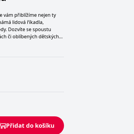
e vám přiblížíme nejen ty
námá lidová říkadla,
edy. Dozvíte se spoustu
ách či oblíbených dětských
oku.
revný podzim i kouzelný
Přidat do košíku