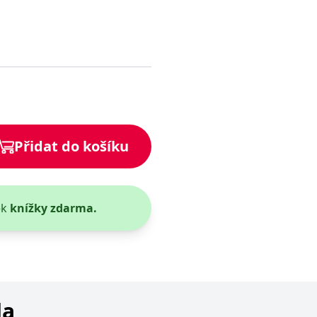
Přidat do košíku
ek
knížky zdarma.
da