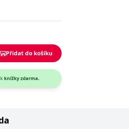
Přidat do košíku
ek
knížky zdarma.
ada