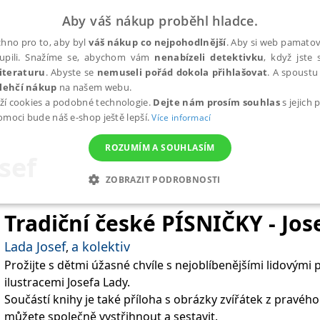
Aby váš nákup proběhl hladce.
hno pro to, aby byl
váš nákup co nejpohodlnější
. Aby si web pamatova
upili. Snažíme se, abychom vám
nenabízeli detektivku
, když jste 
iteraturu
. Abyste se
nemuseli pořád dokola přihlašovat
. A spoustu 
lehčí nákup
na našem webu.
ží cookies a podobné technologie.
Dejte nám prosím souhlas
s jejich
pomoci bude náš e-shop ještě lepší.
Více informací
ROZUMÍM A SOUHLASÍM
sef
ZOBRAZIT PODROBNOSTI
ANALYTICKÉ
MARKETINGOVÉ
FUNKČNÍ
NEZ
Tradiční české PÍSNIČKY - Jos
Lada Josef
a kolektiv
,
Prožijte s dětmi úžasné chvíle s nejoblíbenějšími lidovými
Nezbytné
Analytické
Marketingové
Funkční
Nezařazené soubory
ilustracemi Josefa Lady.
h stránek, jako je přihlášení uživatele a správa účtu. Webové stránky nelze bez nez
Součástí knihy je také příloha s obrázky zvířátek z pravého
můžete společně vystřihnout a sestavit.