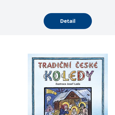
web.
Corporation
.grada.cz
MUID
1 rok
Tento soubor cook
Microsoft
synchronizuje s
Corporation
Detail
.clarity.ms
sid
.seznam.cz
1 měsíc
Toto je velmi bě
_gcl_au
3 měsíce
Tento soubor co
Google LLC
uživatel mohl v
.grada.cz
MR
7 dní
Toto je soubor c
Microsoft
Corporation
.c.bing.com
_uetvid
1 rok
Toto je soubor c
Microsoft
náš web.
Corporation
.grada.cz
test_cookie
15 minut
Tento soubor coo
Google LLC
.doubleclick.net
IDE
1 rok
Tento soubor co
Google LLC
uživatel mohl v
.doubleclick.net
uid
.adform.net
2 měsíce
Tento soubor co
analýze a hlášení