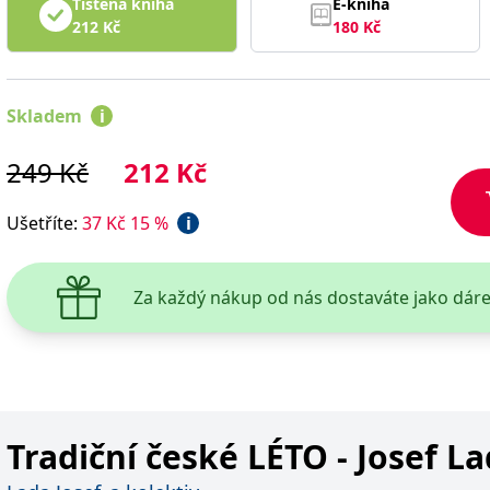
Tištěná kniha
E-kniha
212
Kč
180
Kč
Skladem
i
249
Kč
212
Kč
Ušetříte
:
37
Kč
15
%
i
Za každý nákup od nás dostaváte jako dár
Tradiční české LÉTO - Josef L