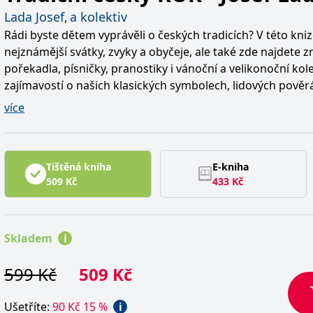
Lada Josef
a kolektiv
,
Rádi byste dětem vyprávěli o českých tradicích? V této kniz
nejznámější svátky, zvyky a obyčeje, ale také zde najdete z
pořekadla, písničky, pranostiky i vánoční a velikonoční kol
zajímavostí o našich klasických symbolech, lidových pověr
hrách, které neodmyslitelně patří k tradičnímu českému r
více
Prožijte a vychutnejte si rozkvetlé jaro, nádherné léto, ba
zimní čas spolu s krásnými ilustracemi Josefa Lady.
Tištěná kniha
E-kniha
509
Kč
433
Kč
Skladem
i
599
Kč
509
Kč
Ušetříte
:
90
Kč
15
%
i