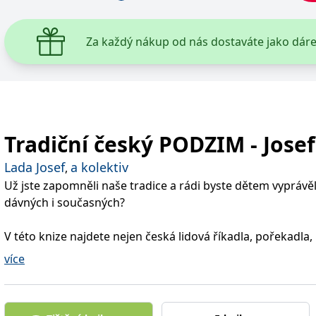
Za každý nákup od nás dostaváte jako dár
Tradiční český PODZIM - Jose
Lada Josef
a kolektiv
,
Už jste zapomněli naše tradice a rádi byste dětem vyprávěl
dávných i současných?
V této knize najdete nejen česká lidová říkadla, pořekadla, 
také popis a vysvětlení našich nejznámějších svátků, zvyků,
více
symbolů, které neodmyslitelně patří k tradičnímu českém
Prožijte a vychutnejte si barevný český podzim s kouzelným