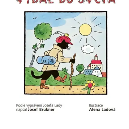
Nezbytné
Analytické
Marketingové
Funkční
Nezařazené soubory
Nezbytně nutné soubory cookie umožňují základní funkce webových
stránek, jako je přihlášení uživatele a správa účtu. Webové stránky nelze
bez nezbytně nutných souborů cookie správně používat.
Provider /
Název
Vyprší
Popis
Doména
CookieScriptConsent
1 měsíc
Tento soubor
CookieScript
cookie
www.grada.cz
používá
služba
Cookie-
Script.com k
zapamatování
předvoleb
souhlasu se
soubory
cookie
návštěvníků.
Je nutné, aby
banner
cookie
Cookie-
Script.com
fungoval