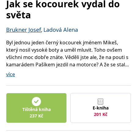
Jak se kocourek vydal do
správně.
PHPSESSID
Zavřením
Cookie
světa
PHP.net
prohlížeče
generovaný
www.bambook.cz
aplikacemi
založenými
na jazyce
Brukner Josef
Ladová Alena
,
PHP. Toto je
univerzální
identifikátor
Byl jednou jeden černý kocourek jménem Mikeš,
používaný k
který nosil vysoké boty a uměl mluvit. Toho ovšem
udržování
proměnných
všichni moc dobře znáte. Věděli jste ale, že na pouti s
relací
uživatelů.
kamarádem Pašíkem jezdil na motorce? A že se stal
Obvykle se
jedná o
hlavní hvězdou cirkusu? Chcete vědět, co je to vindra
více
náhodně
a frkačka? Nebo co znamená, když se řekne „za
vygenerované
číslo, jeho
humny“? Nejen to, ale i leccos navíc se dočtete v
použití může
být specifické
nových převyprávěných dobrodružstvích
pro daný
nejslavnějšího českého kocoura, která udělají radost i
web, ale
dobrým
E-kniha
těm nejmenším čtenářům.
Tištěná kniha
příkladem je
udržování
201
Kč
237
Kč
přihlášeného
stavu
uživatele mezi
stránkami.