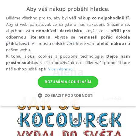
Aby váš nákup proběhl hladce.
Děláme všechno pro to, aby byl
váš nákup co nejpohodlnější
.
Aby si web pamatoval, že už jste u nás nakoupili. Snažíme se,
abychom vám
nenabízeli detektivku
, když jste si
přišli pro
odbornou literaturu
. Abyste se
nemuseli pořád dokola
autoři
Ladová Alena
přihlašovat
. A spoustu dalších věcí, které vám
ulehčí nákup
na
našem webu.
Knihy autora
Ladová
K tomu slouží cookies a podobné technologie.
Dejte nám
prosím souhlas
s jejich používáním a i díky vaší pomoci bude
Alena
náš e-shop ještě lepší.
Více informací
ROZUMÍM A SOUHLASÍM
ZOBRAZIT PODROBNOSTI
NEZBYTNÉ
ANALYTICKÉ
MARKETINGOVÉ
FUNKČNÍ
NEZAŘAZENÉ SOUBORY