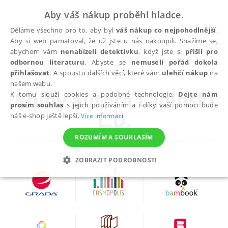
Aby váš nákup proběhl hladce.
Děláme všechno pro to, aby byl
váš nákup co nejpohodlnější
.
Aby si web pamatoval, že už jste u nás nakoupili. Snažíme se,
abychom vám
nenabízeli detektivku
, když jste si
přišli pro
odbornou literaturu
. Abyste se
nemuseli pořád dokola
autoři
Lapinski L.D.
přihlašovat
. A spoustu dalších věcí, které vám
ulehčí nákup
na
našem webu.
Knihy autora
Lapinski
K tomu slouží cookies a podobné technologie.
Dejte nám
prosím souhlas
s jejich používáním a i díky vaší pomoci bude
L.D.
náš e-shop ještě lepší.
Více informací
ROZUMÍM A SOUHLASÍM
ZOBRAZIT PODROBNOSTI
NEZBYTNÉ
ANALYTICKÉ
MARKETINGOVÉ
FUNKČNÍ
NEZAŘAZENÉ SOUBORY