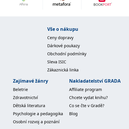
Nezbytné
Analytické
Marketingové
Funkční
Nezařazené soubory
Nezbytně nutné soubory cookie umožňují základní funkce webových
Vše o nákupu
stránek, jako je přihlášení uživatele a správa účtu. Webové stránky nelze
bez nezbytně nutných souborů cookie správně používat.
Ceny dopravy
Provider /
Dárkové poukazy
Název
Vyprší
Popis
Doména
Obchodní podmínky
CookieScriptConsent
1 měsíc
Tento soubor
CookieScript
Sleva ISIC
cookie
www.grada.cz
používá
Zákaznická linka
služba
Cookie-
Script.com k
Zajímavé žánry
Nakladatelství GRADA
zapamatování
předvoleb
Beletrie
Affiliate program
souhlasu se
soubory
Zdravotnictví
Chcete vydat knihu?
cookie
návštěvníků.
Dětská literatura
Co se čte v Gradě?
Je nutné, aby
banner
Psychologie a pedagogika
Blog
cookie
Cookie-
Osobní rozvoj a poznání
Script.com
fungoval