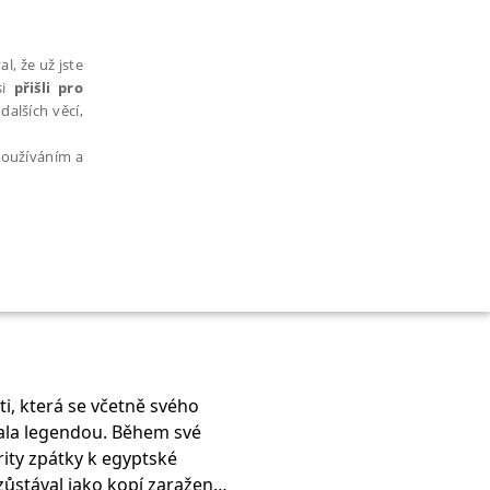
l, že už jste
si
přišli pro
dalších věcí,
 používáním a
AŘAZENÉ SOUBORY
ti, která se včetně svého
ala legendou. Během své
bytně nutných souborů cookie správně používat.
rity zpátky k egyptské
 zůstával jako kopí zaražen