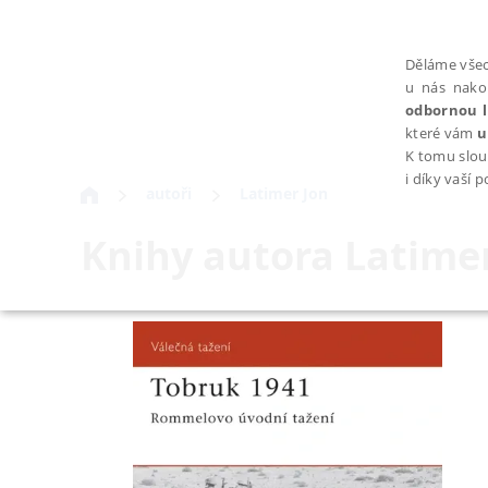
Děláme všec
u nás nako
odbornou l
které vám
u
K tomu slou
i díky vaší 
autoři
Latimer Jon
Knihy autora
Latime
NEZBYTNÉ
Nezbytně nutné soubory cookie umožňují základní funkce webovýc
Provider /