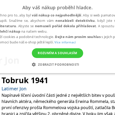
Aby váš nákup proběhl hladce.
hno pro to, aby byl
váš nákup co nejpohodlnější
. Aby si web pamatova
upili. Snažíme se, abychom vám
nenabízeli detektivku
, když jste 
iteraturu
. Abyste se
nemuseli pořád dokola přihlašovat
. A spoustu 
lehčí nákup
na našem webu.
ží cookies a podobné technologie.
Dejte nám prosím souhlas
s jejich
pomoci bude náš e-shop ještě lepší.
Více informací
ROZUMÍM A SOUHLASÍM
r Jon
ZOBRAZIT PODROBNOSTI
ANALYTICKÉ
MARKETINGOVÉ
FUNKČNÍ
NEZ
Tobruk 1941
Latimer Jon
Napínavé líčení úvodní části jedné z největších bitev v pouš
Nezbytné
Analytické
Marketingové
Funkční
Nezařazené soubory
hlavních aktéra, německého generála Erwina Rommela, st
h stránek, jako je přihlášení uživatele a správa účtu. Webové stránky nelze bez nez
první ofenzivy prošla Rommelova vojska pouští, zatlačila B
hranici a zničila většinu 2. obrněné divize. V boku jim však