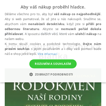
Aby váš nákup proběhl hladce.
Děláme všechno pro to, aby byl
váš nákup co nejpohodlnější
.
Aby si web pamatoval, že už jste u nás nakoupili. Snažíme se,
abychom vám
nenabízeli detektivku
, když jste si
přišli pro
odbornou literaturu
. Abyste se
nemuseli pořád dokola
autoři
Lednická Blanka
přihlašovat
. A spoustu dalších věcí, které vám
ulehčí nákup
na
našem webu.
Knihy autora
Lednická
K tomu slouží cookies a podobné technologie.
Dejte nám
prosím souhlas
s jejich používáním a i díky vaší pomoci bude
Blanka
náš e-shop ještě lepší.
Více informací
ROZUMÍM A SOUHLASÍM
ZOBRAZIT PODROBNOSTI
NEZBYTNÉ
ANALYTICKÉ
MARKETINGOVÉ
FUNKČNÍ
NEZAŘAZENÉ SOUBORY