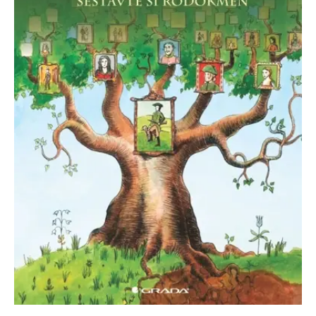
Nezbytné
Analytické
Marketingové
Funkční
Nezařazené soubory
Nezbytně nutné soubory cookie umožňují základní funkce webových
stránek, jako je přihlášení uživatele a správa účtu. Webové stránky nelze
bez nezbytně nutných souborů cookie správně používat.
Provider /
Název
Vyprší
Popis
Doména
CookieScriptConsent
1 měsíc
Tento soubor
CookieScript
cookie
www.grada.cz
používá
služba
Cookie-
Script.com k
zapamatování
předvoleb
souhlasu se
soubory
cookie
návštěvníků.
Je nutné, aby
banner
cookie
Cookie-
Script.com
fungoval