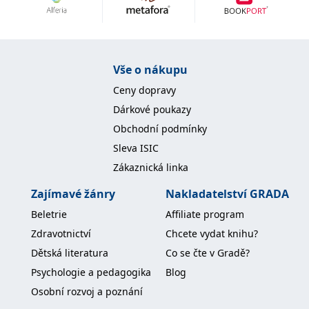
Nezbytné
Analytické
Marketingové
Funkční
Nezařazené soubory
Nezbytně nutné soubory cookie umožňují základní funkce webových
Vše o nákupu
stránek, jako je přihlášení uživatele a správa účtu. Webové stránky nelze
bez nezbytně nutných souborů cookie správně používat.
Ceny dopravy
Provider /
Dárkové poukazy
Název
Vyprší
Popis
Doména
Obchodní podmínky
CookieScriptConsent
1 měsíc
Tento soubor
CookieScript
Sleva ISIC
cookie
www.grada.cz
používá
Zákaznická linka
služba
Cookie-
Script.com k
Zajímavé žánry
Nakladatelství GRADA
zapamatování
předvoleb
Beletrie
Affiliate program
souhlasu se
soubory
Zdravotnictví
Chcete vydat knihu?
cookie
návštěvníků.
Dětská literatura
Co se čte v Gradě?
Je nutné, aby
banner
Psychologie a pedagogika
Blog
cookie
Cookie-
Osobní rozvoj a poznání
Script.com
fungoval