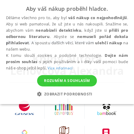
Aby váš nákup proběhl hladce.
Děláme všechno pro to, aby byl
váš nákup co nejpohodlnější
.
Aby si web pamatoval, že už jste u nás nakoupili. Snažíme se,
abychom vám
nenabízeli detektivku
, když jste si
přišli pro
odbornou literaturu
. Abyste se
nemuseli pořád dokola
autoři
Lehovcová Alexandra
přihlašovat
. A spoustu dalších věcí, které vám
ulehčí nákup
na
našem webu.
Knihy autora
K tomu slouží cookies a podobné technologie.
Dejte nám
prosím souhlas
s jejich používáním a i díky vaší pomoci bude
Lehovcová Alexandra
náš e-shop ještě lepší.
Více informací
ROZUMÍM A SOUHLASÍM
ZOBRAZIT PODROBNOSTI
NEZBYTNÉ
ANALYTICKÉ
MARKETINGOVÉ
FUNKČNÍ
NEZAŘAZENÉ SOUBORY