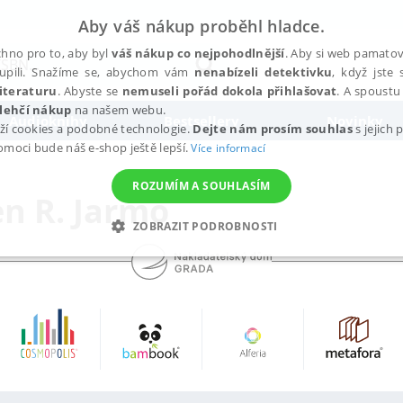
Aby váš nákup proběhl hladce.
hno pro to, aby byl
váš nákup co nejpohodlnější
. Aby si web pamatova
upili. Snažíme se, abychom vám
nenabízeli detektivku
, když jste 
iteraturu
. Abyste se
nemuseli pořád dokola přihlašovat
. A spoustu 
lehčí nákup
na našem webu.
Audioknihy
Bestsellery
Novinky
ží cookies a podobné technologie.
Dejte nám prosím souhlas
s jejich
pomoci bude náš e-shop ještě lepší.
Více informací
ROZUMÍM A SOUHLASÍM
n R. Jarmo
ZOBRAZIT PODROBNOSTI
ANALYTICKÉ
MARKETINGOVÉ
FUNKČNÍ
NEZ
Nezbytné
Analytické
Marketingové
Funkční
Nezařazené soubory
h stránek, jako je přihlášení uživatele a správa účtu. Webové stránky nelze bez nez