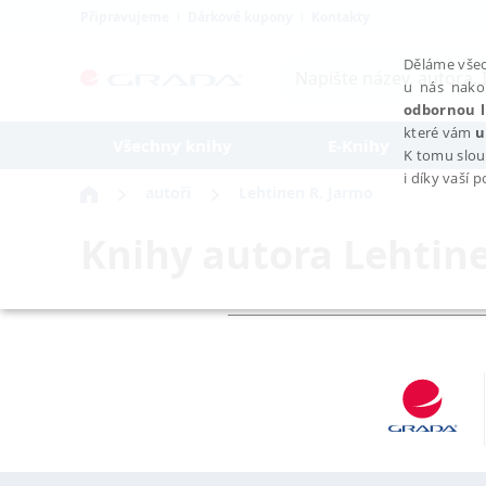
Připravujeme
Dárkové kupony
Kontakty
Děláme všec
u nás nako
odbornou l
které vám
u
Všechny knihy
E-Knihy
K tomu slou
i díky vaší 
autoři
Lehtinen R. Jarmo
Knihy autora
Lehtine
NEZBYTNÉ
Nezbytně nutné soubory cookie umožňují základní funkce webovýc
Provider /