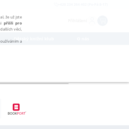
+420 234 264 402 (Po-Pá 8-17)
l, že už jste
Přihlášení
si
přišli pro
dalších věcí,
Dětský knižní klub
O nás
 používáním a
AŘAZENÉ SOUBORY
bytně nutných souborů cookie správně používat.