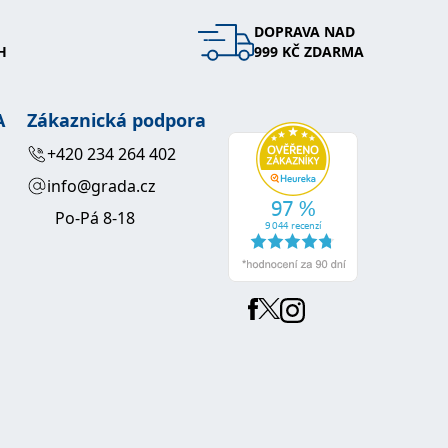
DOPRAVA NAD
 se soubory cookie návštěvníků. Je nutné, aby banner cookie
H
999 KČ ZDARMA
používaný k udržování proměnných relací uživatelů. Obvykle se
obrým příkladem je udržování přihlášeného stavu uživatele
A
Zákaznická podpora
y bylo možné podávat platné zprávy o používání jejich
+420 234 264 402
info@grada.cz
u.
Po-Pá 8-18
Vyprší
Popis
ění správného vzhledu dialogových oken.
1 rok
### Luigisbox???
avštívenou stránku a slouží k počítání a sledování zobrazení
jazyků a zemí
1 rok
u na sociálních médiích. Může také shromažďovat informace o
avštívené stránky.