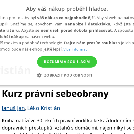
Aby váš nákup proběhl hladce.
hno pro to, aby byl
váš nákup co nejpohodlnější
. Aby si web pamatova
upili. Snažíme se, abychom vám
nenabízeli detektivku
, když jste 
iteraturu
. Abyste se
nemuseli pořád dokola přihlašovat
. A spoustu 
lehčí nákup
na našem webu.
ží cookies a podobné technologie.
Dejte nám prosím souhlas
s jejich
pomoci bude náš e-shop ještě lepší.
Více informací
ROZUMÍM A SOUHLASÍM
istián
ZOBRAZIT PODROBNOSTI
ANALYTICKÉ
MARKETINGOVÉ
FUNKČNÍ
NEZ
Kurz právní sebeobrany
Januš Jan
Léko Kristián
,
Nezbytné
Analytické
Marketingové
Funkční
Nezařazené soubory
Kniha nabízí ve 30 lekcích právní vodítka ke každodenním 
h stránek, jako je přihlášení uživatele a správa účtu. Webové stránky nelze bez nez
dopravních přestupků, vztahů s domácími, nájemníky i se 