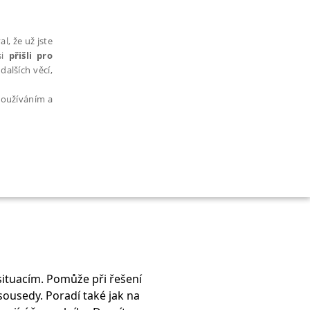
l, že už jste
si
přišli pro
dalších věcí,
 používáním a
AŘAZENÉ SOUBORY
situacím. Pomůže při řešení
bytně nutných souborů cookie správně používat.
sousedy. Poradí také jak na