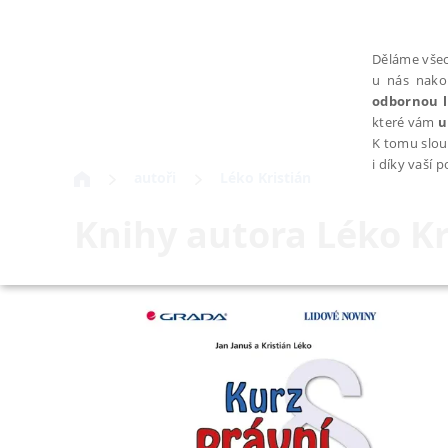
Děláme všec
u nás nako
odbornou l
které vám
u
K tomu slou
i díky vaší 
autoři
Léko Kristián
Knihy autora
Léko Kr
NEZBYTNÉ
Nezbytně nutné soubory cookie umožňují základní funkce webovýc
Provider /