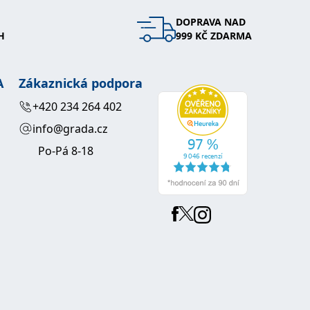
DOPRAVA NAD
 se soubory cookie návštěvníků. Je nutné, aby banner cookie
H
999 KČ ZDARMA
používaný k udržování proměnných relací uživatelů. Obvykle se
obrým příkladem je udržování přihlášeného stavu uživatele
A
Zákaznická podpora
y bylo možné podávat platné zprávy o používání jejich
+420 234 264 402
info@grada.cz
u.
Po-Pá 8-18
Vyprší
Popis
ění správného vzhledu dialogových oken.
1 rok
### Luigisbox???
avštívenou stránku a slouží k počítání a sledování zobrazení
jazyků a zemí
1 rok
u na sociálních médiích. Může také shromažďovat informace o
avštívené stránky.