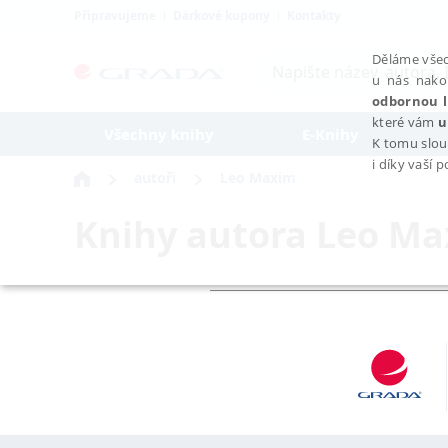
Připravujeme
Dárkové kupony
Kontakty
Děláme všec
u nás nako
odbornou l
které vám
u
Všechny knihy
E-Knihy
K tomu slou
i díky vaší 
autoři
Leo Maxim
Knihy autora
Leo Ma
NEZBYTNÉ
Nezbytně nutné soubory cookie umožňují základní funkce webovýc
Provider /