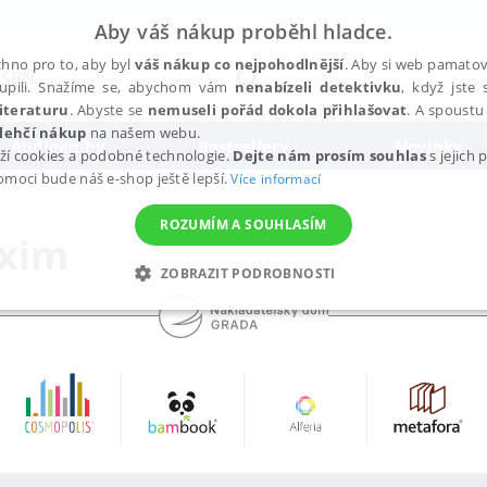
Aby váš nákup proběhl hladce.
hno pro to, aby byl
váš nákup co nejpohodlnější
. Aby si web pamatova
upili. Snažíme se, abychom vám
nenabízeli detektivku
, když jste 
iteraturu
. Abyste se
nemuseli pořád dokola přihlašovat
. A spoustu 
lehčí nákup
na našem webu.
Audioknihy
Bestsellery
Novinky
ží cookies a podobné technologie.
Dejte nám prosím souhlas
s jejich
pomoci bude náš e-shop ještě lepší.
Více informací
ROZUMÍM A SOUHLASÍM
xim
ZOBRAZIT PODROBNOSTI
ANALYTICKÉ
MARKETINGOVÉ
FUNKČNÍ
NEZ
Nezbytné
Analytické
Marketingové
Funkční
Nezařazené soubory
h stránek, jako je přihlášení uživatele a správa účtu. Webové stránky nelze bez nez