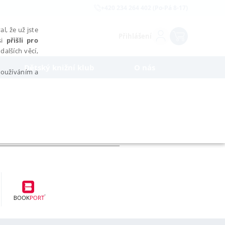
+420 234 264 402 (Po-Pá 8-17)
l, že už jste
Přihlášení
si
přišli pro
dalších věcí,
Dětský knižní klub
O nás
 používáním a
AŘAZENÉ SOUBORY
bytně nutných souborů cookie správně používat.