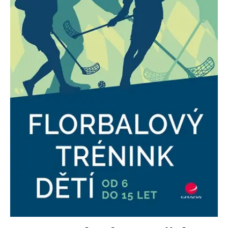
Nezbytné
Analytické
Marketingové
Funkční
Nezařazené soubory
Nezbytně nutné soubory cookie umožňují základní funkce webových
stránek, jako je přihlášení uživatele a správa účtu. Webové stránky nelze
bez nezbytně nutných souborů cookie správně používat.
Provider /
Název
Vyprší
Popis
Doména
CookieScriptConsent
1 měsíc
Tento soubor
CookieScript
cookie
www.grada.cz
používá
služba
Cookie-
Script.com k
zapamatování
předvoleb
souhlasu se
soubory
cookie
návštěvníků.
Je nutné, aby
banner
cookie
Cookie-
Script.com
fungoval