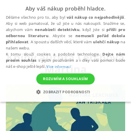
Aby váš nákup proběhl hladce.
Děláme všechno pro to, aby byl
váš nákup co nejpohodlnější
.
Aby si web pamatoval, že už jste u nás nakoupili. Snažíme se,
abychom vám
nenabízeli detektivku
, když jste si
přišli pro
odbornou literaturu
. Abyste se
nemuseli pořád dokola
autoři
Lerchová Martina
přihlašovat
. A spoustu dalších věcí, které vám
ulehčí nákup
na
našem webu.
Knihy autora
Lerchová
K tomu slouží cookies a podobné technologie.
Dejte nám
prosím souhlas
s jejich používáním a i díky vaší pomoci bude
Martina
náš e-shop ještě lepší.
Více informací
ROZUMÍM A SOUHLASÍM
ZOBRAZIT PODROBNOSTI
NEZBYTNÉ
ANALYTICKÉ
MARKETINGOVÉ
FUNKČNÍ
NEZAŘAZENÉ SOUBORY