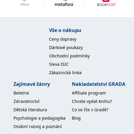
Nezbytné
Analytické
Marketingové
Funkční
Nezařazené soubory
Nezbytně nutné soubory cookie umožňují základní funkce webových
Vše o nákupu
stránek, jako je přihlášení uživatele a správa účtu. Webové stránky nelze
bez nezbytně nutných souborů cookie správně používat.
Ceny dopravy
Provider /
Dárkové poukazy
Název
Vyprší
Popis
Doména
Obchodní podmínky
CookieScriptConsent
1 měsíc
Tento soubor
CookieScript
Sleva ISIC
cookie
www.grada.cz
používá
Zákaznická linka
služba
Cookie-
Script.com k
Zajímavé žánry
Nakladatelství GRADA
zapamatování
předvoleb
Beletrie
Affiliate program
souhlasu se
soubory
Zdravotnictví
Chcete vydat knihu?
cookie
návštěvníků.
Dětská literatura
Co se čte v Gradě?
Je nutné, aby
banner
Psychologie a pedagogika
Blog
cookie
Cookie-
Osobní rozvoj a poznání
Script.com
fungoval