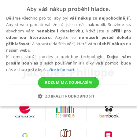
Aby váš nákup proběhl hladce.
Děláme všechno pro to, aby byl
váš nákup co nejpohodlnější
.
Aby si web pamatoval, že už jste u nás nakoupili. Snažíme se,
abychom vám
nenabízeli detektivku
, když jste si
přišli pro
odbornou literaturu
. Abyste se
nemuseli pořád dokola
autoři
Leyens Jacques-Philippe
přihlašovat
. A spoustu dalších věcí, které vám
ulehčí nákup
na
našem webu.
Knihy autora
Leyens
K tomu slouží cookies a podobné technologie.
Dejte nám
prosím souhlas
s jejich používáním a i díky vaší pomoci bude
Jacques-Philippe
náš e-shop ještě lepší.
Více informací
ROZUMÍM A SOUHLASÍM
ZOBRAZIT PODROBNOSTI
NEZBYTNÉ
ANALYTICKÉ
MARKETINGOVÉ
FUNKČNÍ
NEZAŘAZENÉ SOUBORY