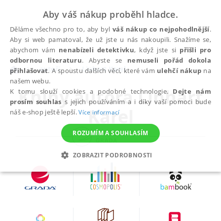
Aby váš nákup proběhl hladce.
Děláme všechno pro to, aby byl
váš nákup co nejpohodlnější
.
Aby si web pamatoval, že už jste u nás nakoupili. Snažíme se,
abychom vám
nenabízeli detektivku
, když jste si
přišli pro
odbornou literaturu
. Abyste se
nemuseli pořád dokola
autoři
Linhart Karel
přihlašovat
. A spoustu dalších věcí, které vám
ulehčí nákup
na
našem webu.
Knihy autora
Linhart
K tomu slouží cookies a podobné technologie.
Dejte nám
prosím souhlas
s jejich používáním a i díky vaší pomoci bude
Karel
náš e-shop ještě lepší.
Více informací
ROZUMÍM A SOUHLASÍM
ZOBRAZIT PODROBNOSTI
NEZBYTNÉ
ANALYTICKÉ
MARKETINGOVÉ
FUNKČNÍ
NEZAŘAZENÉ SOUBORY