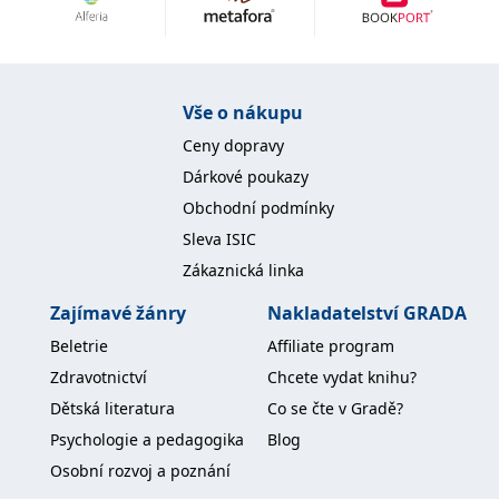
Nezbytné
Analytické
Marketingové
Funkční
Nezařazené soubory
Nezbytně nutné soubory cookie umožňují základní funkce webových
Vše o nákupu
stránek, jako je přihlášení uživatele a správa účtu. Webové stránky nelze
bez nezbytně nutných souborů cookie správně používat.
Ceny dopravy
Provider /
Dárkové poukazy
Název
Vyprší
Popis
Doména
Obchodní podmínky
CookieScriptConsent
1 měsíc
Tento soubor
CookieScript
Sleva ISIC
cookie
www.grada.cz
používá
Zákaznická linka
služba
Cookie-
Script.com k
Zajímavé žánry
Nakladatelství GRADA
zapamatování
předvoleb
Beletrie
Affiliate program
souhlasu se
soubory
Zdravotnictví
Chcete vydat knihu?
cookie
návštěvníků.
Dětská literatura
Co se čte v Gradě?
Je nutné, aby
banner
Psychologie a pedagogika
Blog
cookie
Cookie-
Osobní rozvoj a poznání
Script.com
fungoval