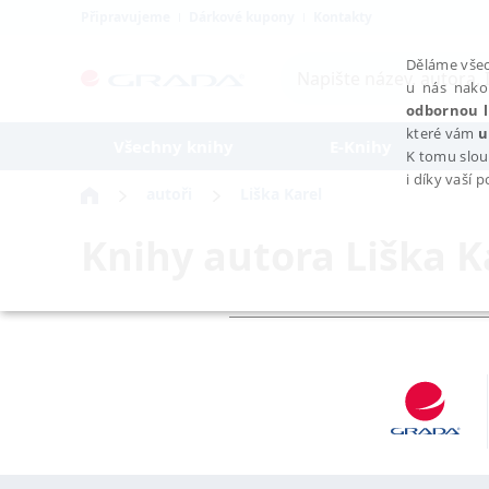
Připravujeme
Dárkové kupony
Kontakty
Děláme všec
u nás nako
odbornou l
které vám
u
Všechny knihy
E-Knihy
K tomu slou
i díky vaší 
autoři
Liška Karel
Knihy autora
Liška K
NEZBYTNÉ
Nezbytně nutné soubory cookie umožňují základní funkce webovýc
Provider /