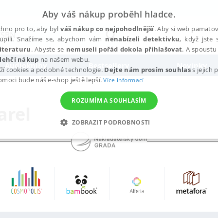
Aby váš nákup proběhl hladce.
hno pro to, aby byl
váš nákup co nejpohodlnější
. Aby si web pamatova
upili. Snažíme se, abychom vám
nenabízeli detektivku
, když jste 
iteraturu
. Abyste se
nemuseli pořád dokola přihlašovat
. A spoustu 
lehčí nákup
na našem webu.
Audioknihy
Bestsellery
Novinky
ží cookies a podobné technologie.
Dejte nám prosím souhlas
s jejich
pomoci bude náš e-shop ještě lepší.
Více informací
ROZUMÍM A SOUHLASÍM
arel
ZOBRAZIT PODROBNOSTI
ANALYTICKÉ
MARKETINGOVÉ
FUNKČNÍ
NEZ
Nezbytné
Analytické
Marketingové
Funkční
Nezařazené soubory
h stránek, jako je přihlášení uživatele a správa účtu. Webové stránky nelze bez nez