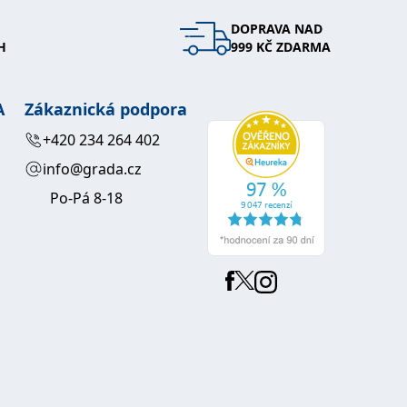
DOPRAVA NAD
 se soubory cookie návštěvníků. Je nutné, aby banner cookie
H
999 KČ ZDARMA
používaný k udržování proměnných relací uživatelů. Obvykle se
obrým příkladem je udržování přihlášeného stavu uživatele
A
Zákaznická podpora
y bylo možné podávat platné zprávy o používání jejich
+420 234 264 402
info@grada.cz
u.
Po-Pá 8-18
Vyprší
Popis
ění správného vzhledu dialogových oken.
1 rok
### Luigisbox???
avštívenou stránku a slouží k počítání a sledování zobrazení
jazyků a zemí
1 rok
u na sociálních médiích. Může také shromažďovat informace o
avštívené stránky.