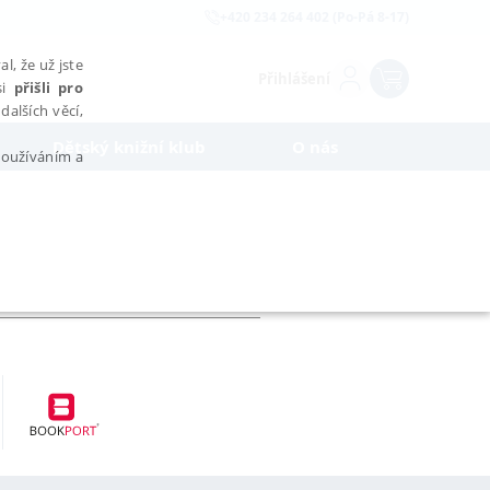
+420 234 264 402 (Po-Pá 8-17)
l, že už jste
Přihlášení
si
přišli pro
dalších věcí,
Dětský knižní klub
O nás
 používáním a
AŘAZENÉ SOUBORY
bytně nutných souborů cookie správně používat.