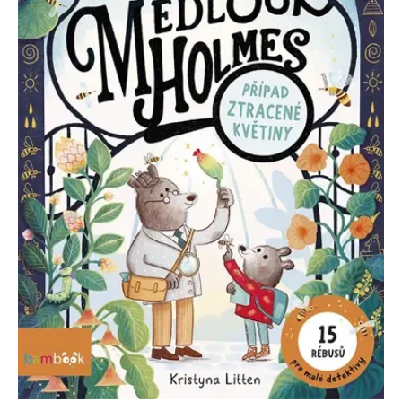
Nezbytné
Analytické
Marketingové
Funkční
Nezařazené soubory
Nezbytně nutné soubory cookie umožňují základní funkce webových
stránek, jako je přihlášení uživatele a správa účtu. Webové stránky nelze
bez nezbytně nutných souborů cookie správně používat.
Provider /
Název
Vyprší
Popis
Doména
CookieScriptConsent
1 měsíc
Tento soubor
CookieScript
cookie
www.grada.cz
používá
služba
Cookie-
Script.com k
zapamatování
předvoleb
souhlasu se
soubory
cookie
návštěvníků.
Je nutné, aby
banner
cookie
Cookie-
Script.com
fungoval