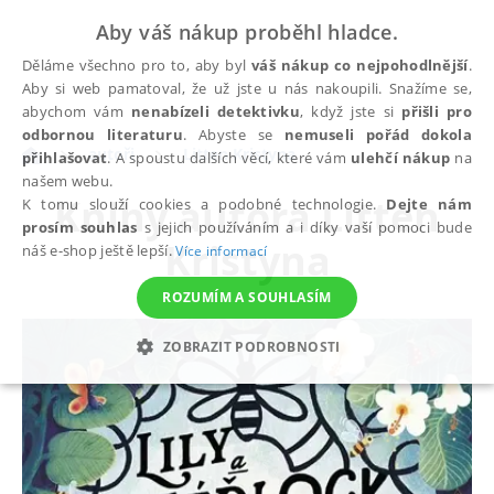
Aby váš nákup proběhl hladce.
Děláme všechno pro to, aby byl
váš nákup co nejpohodlnější
.
Aby si web pamatoval, že už jste u nás nakoupili. Snažíme se,
abychom vám
nenabízeli detektivku
, když jste si
přišli pro
odbornou literaturu
. Abyste se
nemuseli pořád dokola
autoři
Litten Kristyna
přihlašovat
. A spoustu dalších věcí, které vám
ulehčí nákup
na
našem webu.
Knihy autora
Litten
K tomu slouží cookies a podobné technologie.
Dejte nám
prosím souhlas
s jejich používáním a i díky vaší pomoci bude
Kristyna
náš e-shop ještě lepší.
Více informací
ROZUMÍM A SOUHLASÍM
ZOBRAZIT PODROBNOSTI
NEZBYTNÉ
ANALYTICKÉ
MARKETINGOVÉ
FUNKČNÍ
NEZAŘAZENÉ SOUBORY