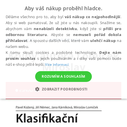
Aby váš nákup proběhl hladce.
Děláme všechno pro to, aby byl
váš nákup co nejpohodlnější
.
Aby si web pamatoval, že už jste u nás nakoupili. Snažíme se,
abychom vám
nenabízeli detektivku
, když jste si
přišli pro
odbornou literaturu
. Abyste se
nemuseli pořád dokola
autoři
Lomíček Miroslav
přihlašovat
. A spoustu dalších věcí, které vám
ulehčí nákup
na
našem webu.
Knihy autora
Lomíček
K tomu slouží cookies a podobné technologie.
Dejte nám
prosím souhlas
s jejich používáním a i díky vaší pomoci bude
Miroslav
náš e-shop ještě lepší.
Více informací
ROZUMÍM A SOUHLASÍM
ZOBRAZIT PODROBNOSTI
NEZBYTNÉ
ANALYTICKÉ
MARKETINGOVÉ
FUNKČNÍ
NEZAŘAZENÉ SOUBORY