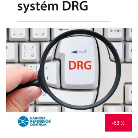
Nezbytné
Analytické
Marketingové
Funkční
Nezařazené soubory
Nezbytně nutné soubory cookie umožňují základní funkce webových
stránek, jako je přihlášení uživatele a správa účtu. Webové stránky nelze
bez nezbytně nutných souborů cookie správně používat.
Provider /
Název
Vyprší
Popis
Doména
CookieScriptConsent
1 měsíc
Tento soubor
CookieScript
cookie
www.grada.cz
používá
služba
Cookie-
Script.com k
zapamatování
předvoleb
souhlasu se
soubory
cookie
návštěvníků.
Je nutné, aby
banner
-63 %
cookie
Cookie-
Script.com
fungoval