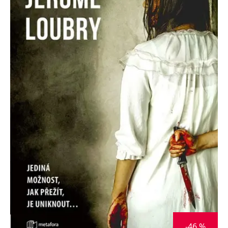
koncový uživatel používá
webové stránky a
jakoukoli reklamu,
kterou koncový uživatel
mohl vidět před
návštěvou uvedeného
webu.
MR
7 dní
Toto je soubor cookie
Microsoft
první strany společnosti
Corporation
Microsoft MSN, který
.c.bing.com
používáme k měření
používání webu pro
interní analýzu.
_uetvid
1 rok
Toto je soubor cookie
Microsoft
využívaný společností
Corporation
Microsoft Bing Ads a je
.grada.cz
sledovacím souborem
cookie. Umožňuje nám
komunikovat s
uživatelem, který již dříve
navštívil náš web.
test_cookie
15 minut
Tento soubor cookie
Google LLC
nastavuje společnost
.doubleclick.net
DoubleClick (kterou
vlastní společnost
Google), aby zjistila, zda
prohlížeč návštěvníka
webu podporuje
-46 %
soubory cookie.