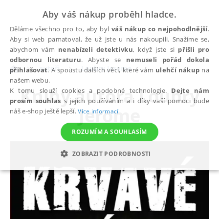
Aby váš nákup proběhl hladce.
Děláme všechno pro to, aby byl
váš nákup co nejpohodlnější
.
Aby si web pamatoval, že už jste u nás nakoupili. Snažíme se,
abychom vám
nenabízeli detektivku
, když jste si
přišli pro
odbornou literaturu
. Abyste se
nemuseli pořád dokola
autoři
Loubry Jerome
přihlašovat
. A spoustu dalších věcí, které vám
ulehčí nákup
na
našem webu.
Knihy autora
Loubry
K tomu slouží cookies a podobné technologie.
Dejte nám
prosím souhlas
s jejich používáním a i díky vaší pomoci bude
Jerome
náš e-shop ještě lepší.
Více informací
ROZUMÍM A SOUHLASÍM
ZOBRAZIT PODROBNOSTI
NEZBYTNÉ
ANALYTICKÉ
MARKETINGOVÉ
FUNKČNÍ
NEZAŘAZENÉ SOUBORY