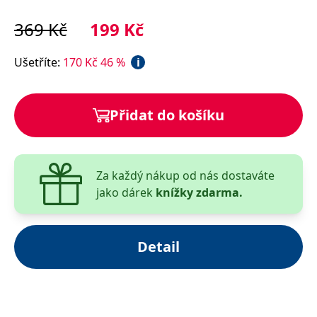
Na ostrově vládne podivná atmosféra. Stačí pár
hodin, aby si Sandrine uvědomila, že zdejší obyvatelé
369
Kč
199
Kč
skrývají nějaké tajemství. Cosi, z čeho mají hrůzu.
Proč tedy odtud nikdo z nich neodjede?
Ušetříte
:
170
Kč
46
%
i
Co se stalo s dětmi z prázdninového tábora, narychlo
uzavřeného v roce 1949?
Přidat do košíku
Namísto odpovědí je mladá žena po několika dnech
nalezena, jak bloudí po pláži na pevnině s oblečením
zmáčeným krví, která není její…
Za každý nákup od nás dostaváte
Román získal cenu za nejlepší francouzský román
jako dárek
knížky zdarma.
roku 2019, která se uděluje na každoročně konaném
literárním festivalu detektivek v Cognacu.
Detail