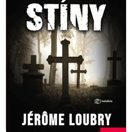
Nezbytné
Analytické
Marketingové
Funkční
Nezařazené soubory
Nezbytně nutné soubory cookie umožňují základní funkce webových
stránek, jako je přihlášení uživatele a správa účtu. Webové stránky nelze
bez nezbytně nutných souborů cookie správně používat.
Provider /
Název
Vyprší
Popis
Doména
CookieScriptConsent
1 měsíc
Tento soubor
CookieScript
cookie
www.grada.cz
používá
služba
Cookie-
Script.com k
zapamatování
předvoleb
souhlasu se
soubory
cookie
návštěvníků.
Je nutné, aby
banner
cookie
Cookie-
Script.com
fungoval