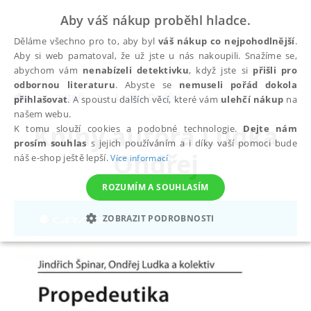
Aby váš nákup proběhl hladce.
Děláme všechno pro to, aby byl
váš nákup co nejpohodlnější
.
Aby si web pamatoval, že už jste u nás nakoupili. Snažíme se,
abychom vám
nenabízeli detektivku
, když jste si
přišli pro
odbornou literaturu
. Abyste se
nemuseli pořád dokola
autoři
Ludka Ondřej
přihlašovat
. A spoustu dalších věcí, které vám
ulehčí nákup
na
našem webu.
Knihy autora
Ludka
K tomu slouží cookies a podobné technologie.
Dejte nám
prosím souhlas
s jejich používáním a i díky vaší pomoci bude
Ondřej
náš e-shop ještě lepší.
Více informací
ROZUMÍM A SOUHLASÍM
ZOBRAZIT PODROBNOSTI
NEZBYTNÉ
ANALYTICKÉ
MARKETINGOVÉ
FUNKČNÍ
NEZAŘAZENÉ SOUBORY