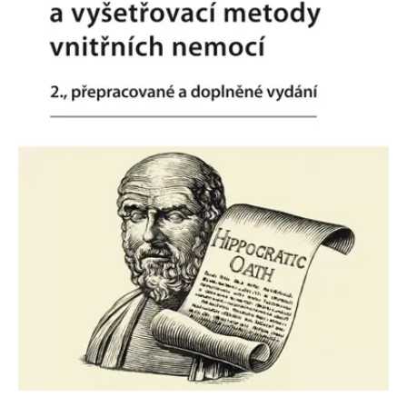
Nezbytné
Analytické
Marketingové
Funkční
Nezařazené soubory
Nezbytně nutné soubory cookie umožňují základní funkce webových
stránek, jako je přihlášení uživatele a správa účtu. Webové stránky nelze
bez nezbytně nutných souborů cookie správně používat.
Provider /
Název
Vyprší
Popis
Doména
CookieScriptConsent
1 měsíc
Tento soubor
CookieScript
cookie
www.grada.cz
používá
služba
Cookie-
Script.com k
zapamatování
předvoleb
souhlasu se
soubory
cookie
návštěvníků.
Je nutné, aby
banner
cookie
Cookie-
Script.com
fungoval