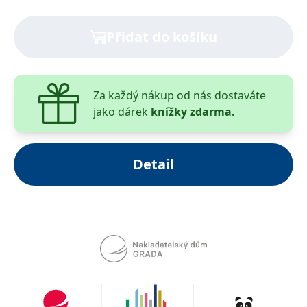
Publikace je opět velmi dobře dokumentována
obrázky, schématy a tabulkami.
Přidat do košíku
S předchozí publikací Farmakoterapie
kardiovaskulárních onemocnění tvoří takřka nedílný
komplet a obě knihy tak pokrývají celou oblast
Za každý nákup od nás dostaváte
přístupu ke kardiovaskulárním chorobám.
jako dárek
knížky zdarma.
Kniha je určena zejména kardiologům, internistům,
lékařům urgentních příjmů a všem lékařům v první
linii.
Detail
Knihu recenzoval: Prof. MUDr. Miloš Táborský, Ph.D.,
FESC, MBA, předseda České kardiologické
společnosti.