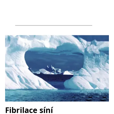
Nezbytné
Analytické
Marketingové
Funkční
Nezařazené soubory
Nezbytně nutné soubory cookie umožňují základní funkce webových
stránek, jako je přihlášení uživatele a správa účtu. Webové stránky nelze
bez nezbytně nutných souborů cookie správně používat.
Provider /
Název
Vyprší
Popis
Doména
CookieScriptConsent
1 měsíc
Tento soubor
CookieScript
cookie
www.grada.cz
používá
služba
Cookie-
Script.com k
zapamatování
předvoleb
souhlasu se
soubory
cookie
návštěvníků.
Je nutné, aby
banner
cookie
Cookie-
Fibrilace síní
Script.com
fungoval