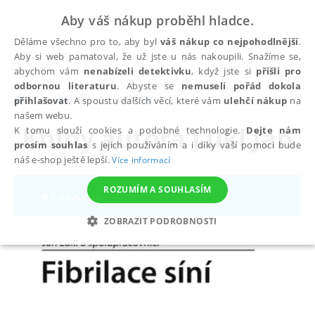
Aby váš nákup proběhl hladce.
Děláme všechno pro to, aby byl
váš nákup co nejpohodlnější
.
Aby si web pamatoval, že už jste u nás nakoupili. Snažíme se,
abychom vám
nenabízeli detektivku
, když jste si
přišli pro
odbornou literaturu
. Abyste se
nemuseli pořád dokola
autoři
Lukl Jan
přihlašovat
. A spoustu dalších věcí, které vám
ulehčí nákup
na
našem webu.
Knihy autora
Lukl Jan
K tomu slouží cookies a podobné technologie.
Dejte nám
prosím souhlas
s jejich používáním a i díky vaší pomoci bude
náš e-shop ještě lepší.
Více informací
ROZUMÍM A SOUHLASÍM
ZOBRAZIT PODROBNOSTI
NEZBYTNÉ
ANALYTICKÉ
MARKETINGOVÉ
FUNKČNÍ
NEZAŘAZENÉ SOUBORY