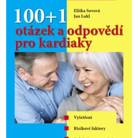
se měly zobrazovat a
které by mohly být
relevantní pro
koncového uživatele,
který si prohlíží web.
MUID
1 rok
Tento soubor cookie je v
Microsoft
Microsoftu široce
Corporation
používán jako jedinečný
.clarity.ms
identifikátor uživatele.
Lze jej nastavit pomocí
vložených skriptů
Microsoft. Široce se věří,
že se synchronizuje s
mnoha různými
doménami společnosti
Microsoft, což umožňuje
sledování uživatelů.
sid
.seznam.cz
1 měsíc
Toto je velmi běžný
název souboru cookie,
ale pokud je nalezen
jako soubor cookie
relace, bude
pravděpodobně použit
jako pro správu stavu
relace.
_gcl_au
3 měsíce
Tento soubor cookie
Google LLC
nastavuje společnost
.grada.cz
Doubleclick a provádí
informace o tom, jak