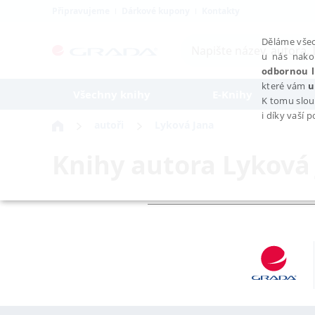
Připravujeme
Dárkové kupony
Kontakty
Děláme všec
u nás nako
odbornou l
které vám
u
Všechny knihy
E-Knihy
K tomu slou
i díky vaší 
autoři
Lyková Jana
Knihy autora
Lyková
NEZBYTNÉ
Nezbytně nutné soubory cookie umožňují základní funkce webovýc
Provider /