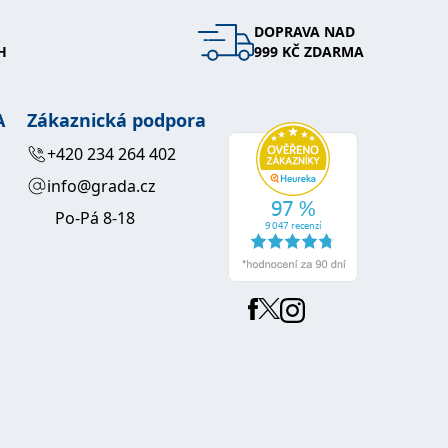
DOPRAVA NAD
 se soubory cookie návštěvníků. Je nutné, aby banner cookie
H
999 KČ ZDARMA
používaný k udržování proměnných relací uživatelů. Obvykle se
obrým příkladem je udržování přihlášeného stavu uživatele
A
Zákaznická podpora
y bylo možné podávat platné zprávy o používání jejich
+420 234 264 402
info@grada.cz
u.
Po-Pá 8-18
Vyprší
Popis
ění správného vzhledu dialogových oken.
1 rok
### Luigisbox???
avštívenou stránku a slouží k počítání a sledování zobrazení
jazyků a zemí
1 rok
u na sociálních médiích. Může také shromažďovat informace o
avštívené stránky.