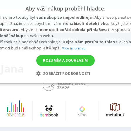
Aby váš nákup proběhl hladce.
hno pro to, aby byl
váš nákup co nejpohodlnější
. Aby si web pamatova
upili. Snažíme se, abychom vám
nenabízeli detektivku
, když jste 
iteraturu
. Abyste se
nemuseli pořád dokola přihlašovat
. A spoustu 
lehčí nákup
na našem webu.
Audioknihy
Bestsellery
Novinky
ží cookies a podobné technologie.
Dejte nám prosím souhlas
s jejich
pomoci bude náš e-shop ještě lepší.
Více informací
ROZUMÍM A SOUHLASÍM
 Jana
ZOBRAZIT PODROBNOSTI
ANALYTICKÉ
MARKETINGOVÉ
FUNKČNÍ
NEZ
Nezbytné
Analytické
Marketingové
Funkční
Nezařazené soubory
h stránek, jako je přihlášení uživatele a správa účtu. Webové stránky nelze bez nez