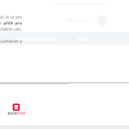
+420 234 264 402 (Po-Pá 8-17)
l, že už jste
Přihlášení
si
přišli pro
dalších věcí,
Dětský knižní klub
O nás
 používáním a
AŘAZENÉ SOUBORY
bytně nutných souborů cookie správně používat.