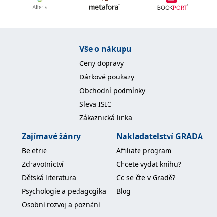
Nezbytné
Analytické
Marketingové
Funkční
Nezařazené soubory
Nezbytně nutné soubory cookie umožňují základní funkce webových
Vše o nákupu
stránek, jako je přihlášení uživatele a správa účtu. Webové stránky nelze
bez nezbytně nutných souborů cookie správně používat.
Ceny dopravy
Provider /
Dárkové poukazy
Název
Vyprší
Popis
Doména
Obchodní podmínky
CookieScriptConsent
1 měsíc
Tento soubor
CookieScript
Sleva ISIC
cookie
www.grada.cz
používá
Zákaznická linka
služba
Cookie-
Script.com k
Zajímavé žánry
Nakladatelství GRADA
zapamatování
předvoleb
Beletrie
Affiliate program
souhlasu se
soubory
Zdravotnictví
Chcete vydat knihu?
cookie
návštěvníků.
Dětská literatura
Co se čte v Gradě?
Je nutné, aby
banner
Psychologie a pedagogika
Blog
cookie
Cookie-
Osobní rozvoj a poznání
Script.com
fungoval