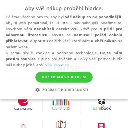
Aby váš nákup proběhl hladce.
Děláme všechno pro to, aby byl
váš nákup co nejpohodlnější
.
Aby si web pamatoval, že už jste u nás nakoupili. Snažíme se,
abychom vám
nenabízeli detektivku
, když jste si
přišli pro
odbornou literaturu
. Abyste se
nemuseli pořád dokola
autoři
MacBean Louise
přihlašovat
. A spoustu dalších věcí, které vám
ulehčí nákup
na
našem webu.
Knihy autora
MacBean
K tomu slouží cookies a podobné technologie.
Dejte nám
prosím souhlas
s jejich používáním a i díky vaší pomoci bude
Louise
náš e-shop ještě lepší.
Více informací
ROZUMÍM A SOUHLASÍM
ZOBRAZIT PODROBNOSTI
NEZBYTNÉ
ANALYTICKÉ
MARKETINGOVÉ
FUNKČNÍ
NEZAŘAZENÉ SOUBORY