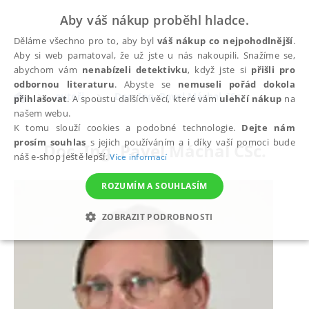
Aby váš nákup proběhl hladce.
Děláme všechno pro to, aby byl
váš nákup co nejpohodlnější
.
Aby si web pamatoval, že už jste u nás nakoupili. Snažíme se,
abychom vám
nenabízeli detektivku
, když jste si
přišli pro
odbornou literaturu
. Abyste se
nemuseli pořád dokola
autoři
Doc. Ing. Pavel Máchal CSc.
přihlašovat
. A spoustu dalších věcí, které vám
ulehčí nákup
na
našem webu.
K tomu slouží cookies a podobné technologie.
Dejte nám
prosím souhlas
s jejich používáním a i díky vaší pomoci bude
Doc. Ing. Pavel Máchal CSc.
náš e-shop ještě lepší.
Více informací
ROZUMÍM A SOUHLASÍM
ZOBRAZIT PODROBNOSTI
NEZBYTNÉ
ANALYTICKÉ
MARKETINGOVÉ
FUNKČNÍ
NEZAŘAZENÉ SOUBORY