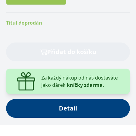
produktů (např. běžné účty, spoření, hypoteční úvěry,
spotřebitelské úvěry, směnečné obchody, faktoring a
forfaiting, dluhopisy, durace, konvexita, akcie,
Titul doprodán
devizové obchody, finanční termínové obchody aj.).
Výklad, demonstrovaný na řadě konkrétních příkladů,
vám umožní porovnat si různé varianty výpočtů (např.
si můžete lehce spočítat, jak nejlépe spořit) a zvolit z
Přidat do košíku
nich tu nejvýhodnější, a to jak při finančním
rozhodování v podnikání, tak při správě soukromých
financí.
Za každý nákup od nás dostaváte
jako dárek
knížky zdarma.
Detail