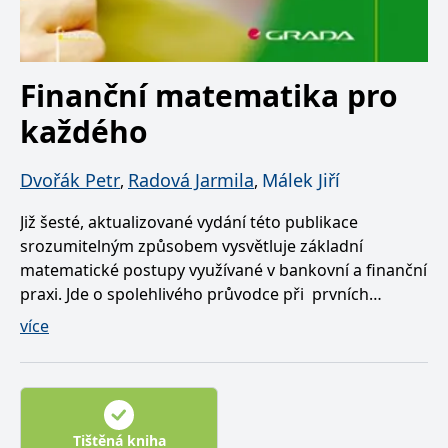
Finanční matematika pro
každého
Dvořák Petr
Radová Jarmila
Málek Jiří
,
,
Již šesté, aktualizované vydání této publikace
srozumitelným způsobem vysvětluje základní
matematické postupy využívané v bankovní a finanční
praxi. Jde o spolehlivého průvodce při prvních
krocích do tajů finančních výpočtů, aniž by čtenář
více
musel mít rozsáhlé matematické či ekonomické
znalosti. První část knihy vysvětluje matematické
metody a postupy využívané v oblasti financí, druhá
část je zaměřena na konkrétní aplikace těchto
postupů u všech důležitých bankovních a finančních
Tištěná kniha