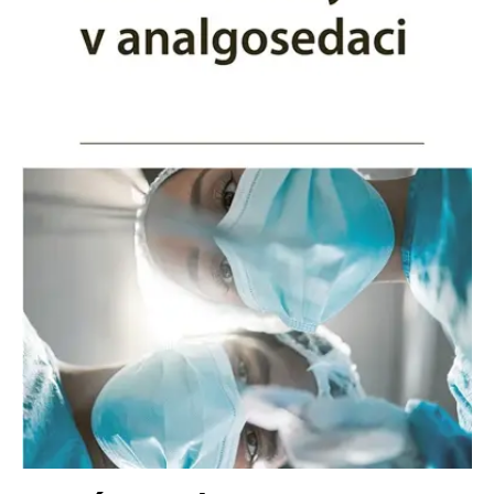
Nezbytné
Analytické
Marketingové
Funkční
Nezařazené soubory
Nezbytně nutné soubory cookie umožňují základní funkce webových
stránek, jako je přihlášení uživatele a správa účtu. Webové stránky nelze
bez nezbytně nutných souborů cookie správně používat.
Provider /
Název
Vyprší
Popis
Doména
CookieScriptConsent
1 měsíc
Tento soubor
CookieScript
cookie
www.grada.cz
používá
služba
Cookie-
Script.com k
zapamatování
předvoleb
souhlasu se
soubory
cookie
návštěvníků.
Je nutné, aby
banner
cookie
Cookie-
Script.com
fungoval