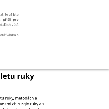
l, že už jste
si
přišli pro
dalších věcí,
 používáním a
AŘAZENÉ SOUBORY
letu ruky
etu ruky, metodách a
bytně nutných souborů cookie správně používat.
dami chirurgie ruky a s