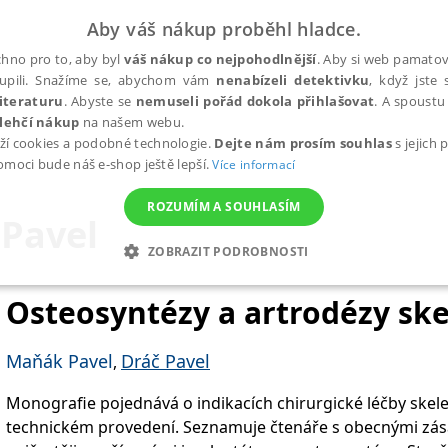
Aby váš nákup proběhl hladce.
hno pro to, aby byl
váš nákup co nejpohodlnější
. Aby si web pamatova
upili. Snažíme se, abychom vám
nenabízeli detektivku
, když jste 
iteraturu
. Abyste se
nemuseli pořád dokola přihlašovat
. A spoustu 
lehčí nákup
na našem webu.
ží cookies a podobné technologie.
Dejte nám prosím souhlas
s jejich
pomoci bude náš e-shop ještě lepší.
Více informací
ROZUMÍM A SOUHLASÍM
Pavel
ZOBRAZIT PODROBNOSTI
ANALYTICKÉ
MARKETINGOVÉ
FUNKČNÍ
NEZ
Osteosyntézy a artrodézy ske
Maňák Pavel
Dráč Pavel
,
Nezbytné
Analytické
Marketingové
Funkční
Nezařazené soubory
Monografie pojednává o indikacích chirurgické léčby skel
h stránek, jako je přihlášení uživatele a správa účtu. Webové stránky nelze bez nez
technickém provedení. Seznamuje čtenáře s obecnými zása