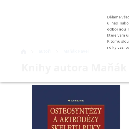
Děláme všec
u nás nako
odbornou l
které vám
u
K tomu slou
i díky vaší 
autoři
Maňák Pavel
Knihy autora
Maňák 
NEZBYTNÉ
Nezbytně nutné soubory cookie umožňují základní funkce webovýc
Provider /