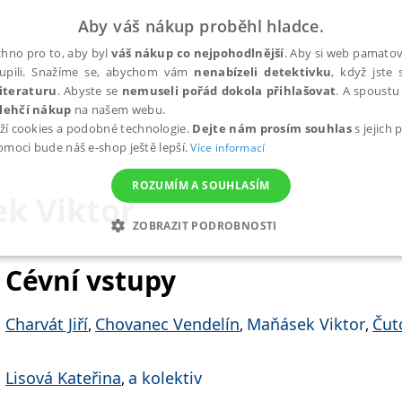
Aby váš nákup proběhl hladce.
hno pro to, aby byl
váš nákup co nejpohodlnější
. Aby si web pamatova
upili. Snažíme se, abychom vám
nenabízeli detektivku
, když jste 
iteraturu
. Abyste se
nemuseli pořád dokola přihlašovat
. A spoustu 
lehčí nákup
na našem webu.
ží cookies a podobné technologie.
Dejte nám prosím souhlas
s jejich
pomoci bude náš e-shop ještě lepší.
Více informací
ROZUMÍM A SOUHLASÍM
k Viktor
ZOBRAZIT PODROBNOSTI
ANALYTICKÉ
MARKETINGOVÉ
FUNKČNÍ
NEZ
Cévní vstupy
Charvát Jiří
Chovanec Vendelín
Maňásek Viktor
Čut
,
,
,
Nezbytné
Analytické
Marketingové
Funkční
Nezařazené soubory
h stránek, jako je přihlášení uživatele a správa účtu. Webové stránky nelze bez nez
Lisová Kateřina
a kolektiv
,