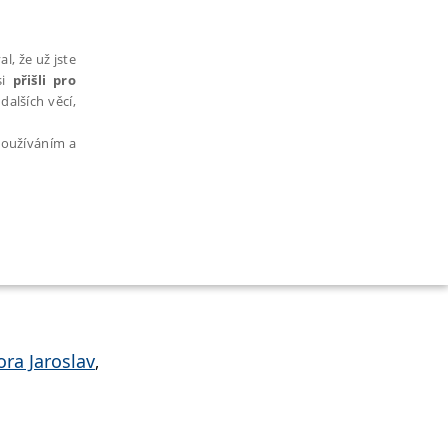
l, že už jste
si
přišli pro
dalších věcí,
 používáním a
AŘAZENÉ SOUBORY
ora Jaroslav
,
bytně nutných souborů cookie správně používat.