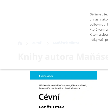
Děláme všec
u nás nako
odbornou l
které vám
u
K tomu slou
i díky vaší 
autoři
Maňásek Viktor
Knihy autora
Maňáse
NEZBYTNÉ
Nezbytně nutné soubory cookie umožňují základní funkce webovýc
Provider /